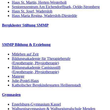
Haus St. Martin, Herten-Westerholt
Seniorenzentrum Am Eichendorffpark, Oelde-Stromberg
Haus St. Josef, Wadersloh
Haus Maria Regina, Wadersloh-Diestedde
Bergkloster Stiftung SMMP
SMMP Bildung & Erziehung
Mitleben auf Zeit
Bildungsakademie für Therapieberufe
(Ergotherapie, Physiotherapie)
Bildungsakademie Canisiusstift
(Ergotherapie, Physiotherapie)
Manege
Julie-Postel-Haus
Katholischer Bergkindergarten Heiligenstadt
Gymnasien
Engelsburg-Gymnasium Kassel
Walburgisgymnasium & Walburgisrealschule Menden