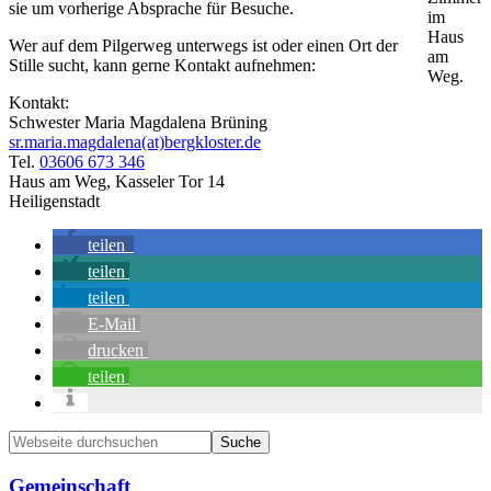
sie um vorherige Absprache für Besuche.
im
Haus
Wer auf dem Pilgerweg unterwegs ist oder einen Ort der
am
Stille sucht, kann gerne Kontakt aufnehmen:
Weg.
Kontakt:
Schwester Maria Magdalena Brüning
sr.maria.magdalena(at)bergkloster.de
Tel.
03606 673 346
Haus am Weg, Kasseler Tor 14
Heiligenstadt
teilen
teilen
teilen
E-Mail
drucken
teilen
Seitenspalte
Webseite
durchsuchen
Gemeinschaft