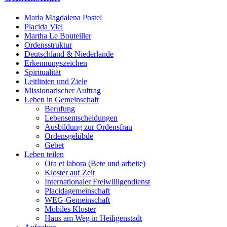
Maria Magdalena Postel
Placida Viel
Martha Le Bouteiller
Ordensstruktur
Deutschland & Niederlande
Erkennungszeichen
Spiritualität
Leitlinien und Ziele
Missionarischer Auftrag
Leben in Gemeinschaft
Berufung
Lebensentscheidungen
Ausbildung zur Ordensfrau
Ordensgelübde
Gebet
Leben teilen
Ora et labora (Bete und arbeite)
Kloster auf Zeit
Internationaler Freiwilligendienst
Placidagemeinschaft
WEG-Gemeinschaft
Mobiles Kloster
Haus am Weg in Heiligenstadt