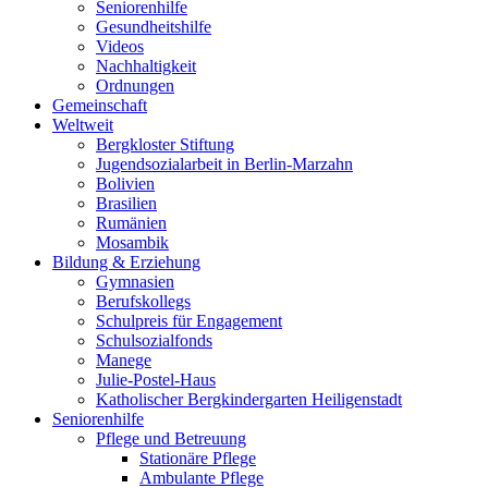
Seniorenhilfe
Gesundheitshilfe
Videos
Nachhaltigkeit
Ordnungen
Gemeinschaft
Weltweit
Bergkloster Stiftung
Jugendsozialarbeit in Berlin-Marzahn
Bolivien
Brasilien
Rumänien
Mosambik
Bildung & Erziehung
Gymnasien
Berufskollegs
Schulpreis für Engagement
Schulsozialfonds
Manege
Julie-Postel-Haus
Katholischer Bergkindergarten Heiligenstadt
Seniorenhilfe
Pflege und Betreuung
Stationäre Pflege
Ambulante Pflege