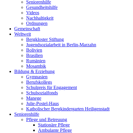
Seniorenhilfe
Gesundheitshilfe
Videos
Nachhaltigkeit
Ordnungen
Gemeinschaft
Weltweit
Bergkloster Stiftung
Jugendsozialarbeit in Berlin-Marzahn
Bolivien
Brasilien
Rumänien
Mosambik
Bildung & Erziehung
Gymnasien
Berufskollegs
Schulpreis für Engagement
Schulsozialfonds
Manege
Julie-Postel-Haus
Katholischer Bergkindergarten Heiligenstadt
Seniorenhilfe
Pflege und Betreuung
Stationäre Pflege
Ambulante Pflege