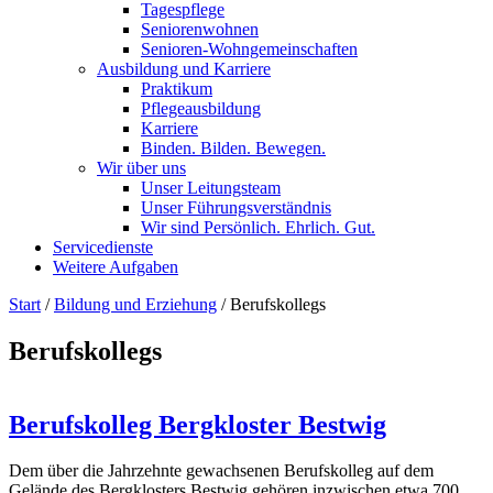
Tagespflege
Seniorenwohnen
Senioren-Wohn­ge­mein­schaf­ten
Ausbildung und Karriere
Praktikum
Pflegeausbildung
Karriere
Binden. Bilden. Bewegen.
Wir über uns
Unser Leitungsteam
Unser Führungsverständnis
Wir sind Persönlich. Ehrlich. Gut.
Servicedienste
Weitere Aufgaben
Start
/
Bildung und Erziehung
/
Berufskollegs
Berufskollegs
Berufskolleg Bergkloster Bestwig
Dem über die Jahrzehnte gewachsenen Berufskolleg auf dem
Gelände des Bergklosters Bestwig gehören inzwischen etwa 700