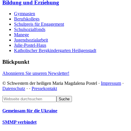
Bildung und Erziehung
Gymnasien
Berufskollegs
Schulpreis für Engagement
Schulsozialfonds
Manege
Jugendsozialarbeit
Julie-Postel-Haus
Katholischer Bergkindergarten Heiligenstadt
Blickpunkt
Abonnieren Sie unseren Newsletter!
© Schwestern der heiligen Maria Magdalena Postel ·
Impressum
·
Datenschutz
·
·
Pressekontakt
Footer
Webseite
durchsuchen
Gemeinsam für die Ukraine
SMMP verbindet