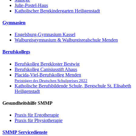
Julie-Postel-Haus
Katholischer Bergkindergarten Heiligenstadt
Gymnasien
Engelsburg-Gymnasium Kassel
Walburgisgymnasium & Walburgisrealschule Menden
Berufskollegs
Berufskolleg Bergkloster Bestwig
Berufskolleg Canisiusstift Ahaus
Placida-Viel-Berufskolleg Menden
Preisträger des Deutschen Schulpreises 2022
Katholische Berufsbildende Schule, Bergschule St. Elisabeth
Heiligenstadt
Gesundheitshilfe SMMP
Praxis für Ergo­therapie
Praxis für Physio­therapie
SMMP Servicedienste