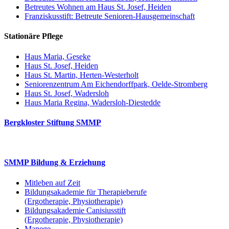
Betreutes Wohnen am Haus St. Josef, Heiden
Franziskusstift: Betreute Senioren-Hausgemeinschaft
Stationäre Pflege
Haus Maria, Geseke
Haus St. Josef, Heiden
Haus St. Martin, Herten-Westerholt
Seniorenzentrum Am Eichendorffpark, Oelde-Stromberg
Haus St. Josef, Wadersloh
Haus Maria Regina, Wadersloh-Diestedde
Bergkloster Stiftung SMMP
SMMP Bildung & Erziehung
Mitleben auf Zeit
Bildungsakademie für Therapieberufe
(Ergotherapie, Physiotherapie)
Bildungsakademie Canisiusstift
(Ergotherapie, Physiotherapie)
Manege