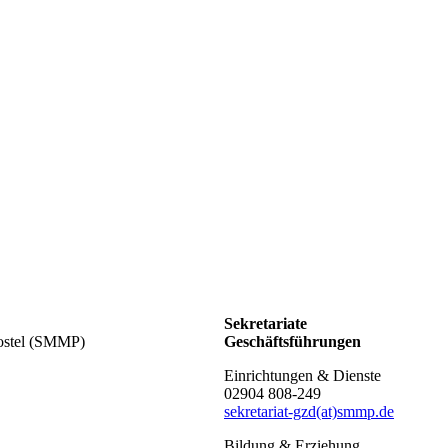
Sekretariate
Postel (SMMP)
Geschäftsführungen
Einrichtungen & Dienste
02904 808-249
sekretariat-gzd(at)smmp.de
Bildung & Erziehung