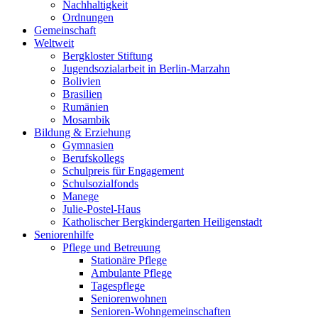
Nachhaltigkeit
Ordnungen
Gemeinschaft
Weltweit
Bergkloster Stiftung
Jugendsozialarbeit in Berlin-Marzahn
Bolivien
Brasilien
Rumänien
Mosambik
Bildung & Erziehung
Gymnasien
Berufskollegs
Schulpreis für Engagement
Schulsozialfonds
Manege
Julie-Postel-Haus
Katholischer Bergkindergarten Heiligenstadt
Seniorenhilfe
Pflege und Betreuung
Stationäre Pflege
Ambulante Pflege
Tagespflege
Seniorenwohnen
Senioren-Wohn­ge­mein­schaf­ten