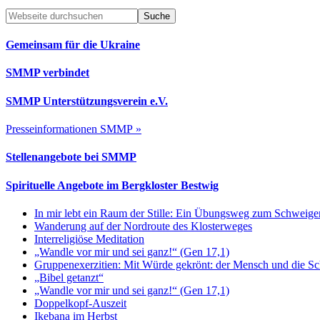
Footer
Webseite
durchsuchen
Gemeinsam für die Ukraine
SMMP verbindet
SMMP Unterstützungsverein e.V.
Presseinformationen SMMP »
Stellenangebote bei SMMP
Spirituelle Angebote im Bergkloster Bestwig
In mir lebt ein Raum der Stille: Ein Übungsweg zum Schweig
Wanderung auf der Nordroute des Klosterweges
Interreligiöse Meditation
„Wandle vor mir und sei ganz!“ (Gen 17,1)
Gruppenexerzitien: Mit Würde gekrönt: der Mensch und die S
„Bibel getanzt“
„Wandle vor mir und sei ganz!“ (Gen 17,1)
Doppelkopf-Auszeit
Ikebana im Herbst