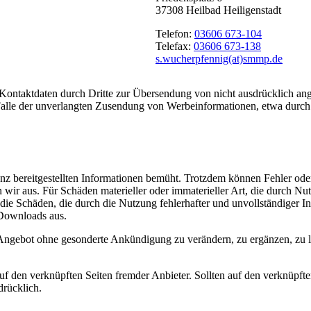
37308 Heilbad Heiligenstadt
Telefon:
03606 673-104
Telefax:
03606 673-138
s.wucherpfennig(at)smmp.de
ontaktdaten durch Dritte zur Übersendung von nicht ausdrücklich ang
m Falle der unverlangten Zusendung von Werbeinformationen, etwa durch
senz bereitgestellten Informationen bemüht. Trotzdem können Fehler oder
ßen wir aus. Für Schäden materieller oder immaterieller Art, die durch
ür die Schäden, die durch die Nutzung fehlerhafter und unvollständiger
 Downloads aus.
e Angebot ohne gesonderte Ankündigung zu verändern, zu ergänzen, zu l
uf den verknüpften Seiten fremder Anbieter. Sollten auf den verknüpft
drücklich.