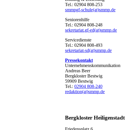
Tel.: 02904 808-253
smmpgf-schule(at)smmp.de
Seniorenhilfe
Tel.: 02904 808-248
sekretariat.gf-ed(at)smmp.de
Servicedienste
Tel.: 02904 808-493
sekretariat-sd(at)smmp.de
Pressekontakt
Unternehmens­kommunikation
Andreas Beer
Bergkloster Bestwig
59909 Bestwig
Tel.:
02904 808-240
redaktion(at)smmp.de
Bergkloster Heiligenstadt
Friedensplatz 6