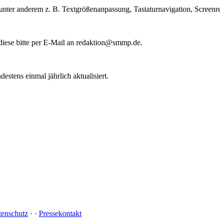
e unter anderem z. B. Textgrößenanpassung, Tastaturnavigation, Screenr
diese bitte per E-Mail an redaktion@smmp.de.
stens einmal jährlich aktualisiert.
tenschutz
·
·
Pressekontakt