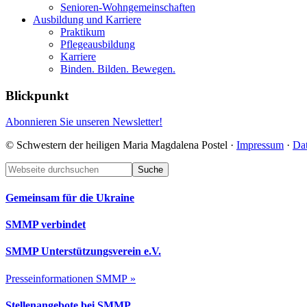
Senioren-Wohn­ge­mein­schaf­ten
Ausbildung und Karriere
Praktikum
Pflegeausbildung
Karriere
Binden. Bilden. Bewegen.
Blickpunkt
Abonnieren Sie unseren Newsletter!
© Schwestern der heiligen Maria Magdalena Postel ·
Impressum
·
Da
Footer
Webseite
durchsuchen
Gemeinsam für die Ukraine
SMMP verbindet
SMMP Unterstützungsverein e.V.
Presseinformationen SMMP »
Stellenangebote bei SMMP