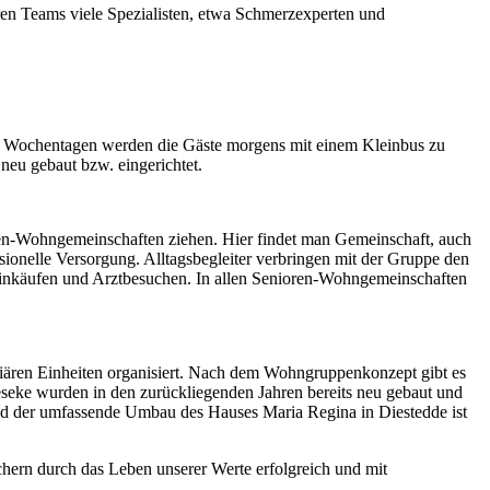
ren Teams viele Spezialisten, etwa Schmerzexperten und
den Wochentagen werden die Gäste morgens mit einem Kleinbus zu
eu gebaut bzw. eingerichtet.
ren-Wohngemeinschaften ziehen. Hier findet man Gemeinschaft, auch
sionelle Versorgung. Alltagsbegleiter verbringen mit der Gruppe den
 Einkäufen und Arztbesuchen. In allen Senioren-Wohngemeinschaften
iären Einheiten organisiert. Nach dem Wohngruppenkonzept gibt es
eke wurden in den zurückliegenden Jahren bereits neu gebaut und
Und der umfassende Umbau des Hauses Maria Regina in Diestedde ist
ichern durch das Leben unserer Werte erfolgreich und mit