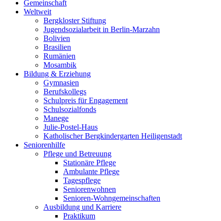
Gemeinschaft
Weltweit
Bergkloster Stiftung
Jugendsozialarbeit in Berlin-Marzahn
Bolivien
Brasilien
Rumänien
Mosambik
Bildung & Erziehung
Gymnasien
Berufskollegs
Schulpreis für Engagement
Schulsozialfonds
Manege
Julie-Postel-Haus
Katholischer Bergkindergarten Heiligenstadt
Seniorenhilfe
Pflege und Betreuung
Stationäre Pflege
Ambulante Pflege
Tagespflege
Seniorenwohnen
Senioren-Wohn­ge­mein­schaf­ten
Ausbildung und Karriere
Praktikum