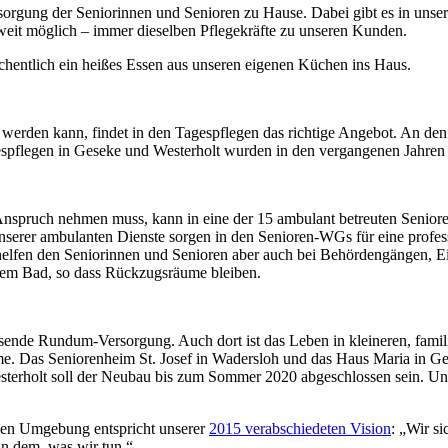
sorgung der Seniorinnen und Senioren zu Hause. Dabei gibt es in unse
eit möglich – immer dieselben Pflegekräfte zu unseren Kunden.
hentlich ein heißes Essen aus unseren eigenen Küchen ins Haus.
t werden kann, findet in den Tagespflegen das richtige Angebot. An 
pflegen in Geseke und Westerholt wurden in den vergangenen Jahren n
 Anspruch nehmen muss, kann in eine der 15 ambulant betreuten Senio
unserer ambulanten Dienste sorgen in den Senioren-WGs für eine profes
r helfen den Seniorinnen und Senioren aber auch bei Behördengängen,
eiem Bad, so dass Rückzugsräume bleiben.
ende Rundum-Versorgung. Auch dort ist das Leben in kleineren, famil
 Das Seniorenheim St. Josef in Wadersloh und das Haus Maria in Ges
Westerholt soll der Neubau bis zum Sommer 2020 abgeschlossen sein. 
nden Umgebung entspricht unserer
2015 verabschiedeten Vision
: „Wir s
in dem, was wir tun.“