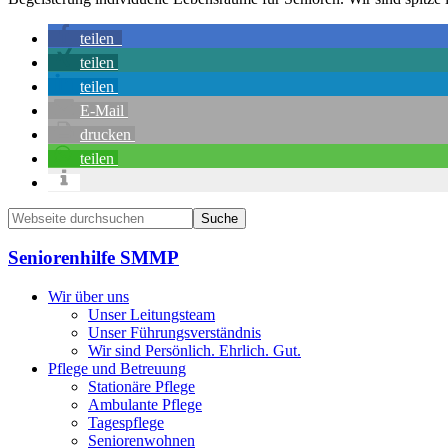
teilen
teilen
teilen
E-Mail
drucken
teilen
Seitenspalte
Webseite
durchsuchen
Seniorenhilfe SMMP
Wir über uns
Unser Leitungsteam
Unser Führungsverständnis
Wir sind Persönlich. Ehrlich. Gut.
Pflege und Betreuung
Stationäre Pflege
Ambulante Pflege
Tagespflege
Seniorenwohnen