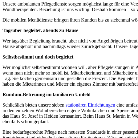
Unsere ambulanten Pflegedienste sorgen möglichst lange für eine Ver
Wundtherapeuten. Beziehung ist uns wichtig. Deshalb kommen – so w
Die mobilen Menüdienste bringen ihren Kunden bis zu siebenmal wöc
Tagsüber begleitet, abends zu Hause
Wer tagsüber Begleitung braucht, aber nicht von Angehörigen betreu
Hause abgeholt und nachmittags wieder zurückgebracht. Unsere Tages
Selbstbestimmt und doch begleitet
Wer möglichst selbstbestimmt wohnen will, aber Pflegeleistungen in
wenn man nicht mehr so mobil ist. Mitarbeiterinnen und Mitarbeiter 
Tag. Sie kochen gemeinsam und gestalten die Freizeit. Die Begleite
haben die Mieterinnen und Mieter ein eigenes Zimmer mit barrierefr
Rundum-Betreuung im familiären Umfeld
Schließlich bieten unsere sieben
stationären Einrichtungen
eine umfass
in den einzelnen Wohnbereichen eigene Wohnküchen und Speiseräume.
das Haus St. Josef in Heiden kernsaniert. Beim Haus St. Martin in 
ebenfalls schon geplant.
Eine bedarfsgerechte Pflege nach neuesten Standards in einer passe
Begeisterung individuelle Lebensräume für Senioren. Wir sind spitze 