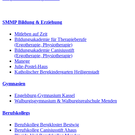
SMMP Bildung & Erziehung
Mitleben auf Zeit
Bildungsakademie für Therapieberufe
(Ergotherapie, Physiotherapie)
Bildungsakademie Canisiusstift
(Ergotherapie, Physiotherapie)
Manege
Julie-Postel-Haus
Katholischer Bergkindergarten Heiligenstadt
Gymnasien
Engelsburg-Gymnasium Kassel
Walburgisgymnasium & Walburgisrealschule Menden
Berufskollegs
Berufskolleg Bergkloster Bestwig
Berufskolleg Canisiusstift Ahaus