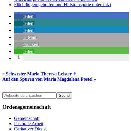
Flüchtlingen geholfen und Hilfstransporte unterstützt
teilen
teilen
teilen
E-Mail
drucken
teilen
«
Schwester Maria Theresa Leister ✝
Auf den Spuren von Maria Magdalena Postel
»
Seitenspalte
Webseite
durchsuchen
Ordensgemeinschaft
Gemeinschaft
Pastorale Arbeit
Caritativer Dienst