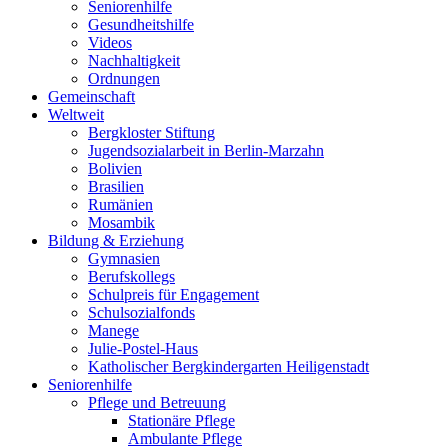
Seniorenhilfe
Gesundheitshilfe
Videos
Nachhaltigkeit
Ordnungen
Gemeinschaft
Weltweit
Bergkloster Stiftung
Jugendsozialarbeit in Berlin-Marzahn
Bolivien
Brasilien
Rumänien
Mosambik
Bildung & Erziehung
Gymnasien
Berufskollegs
Schulpreis für Engagement
Schulsozialfonds
Manege
Julie-Postel-Haus
Katholischer Bergkindergarten Heiligenstadt
Seniorenhilfe
Pflege und Betreuung
Stationäre Pflege
Ambulante Pflege