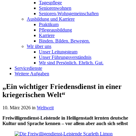
Tagespflege
Seniorenwohnen
Senioren-Wohn­ge­mein­schaf­ten
Ausbildung und Karriere
Praktikum
Pflegeausbildung
Karriere
Binden. Bilden. Bewegen.
Wir über uns
Unser Leitungsteam
Unser Führungsverständnis
Wir sind Persönlich. Ehrlich. Gut.
Servicedienste
Weitere Aufgaben
„Ein wichtiger Friedensdienst in einer
kriegerischen Welt“
10. März 2026
in
Weltweit
Freiwilligendienst-Leistende in Heiligenstadt lernten deutsche
Kultur und Sprache kennen – vor allem aber auch sich selbst