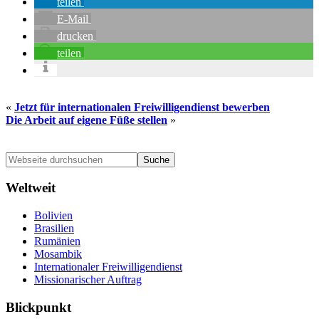
teilen
E-Mail
drucken
teilen
«
Jetzt für internationalen Freiwilligendienst bewerben
Die Arbeit auf eigene Füße stellen
»
Seitenspalte
Webseite
durchsuchen
Weltweit
Bolivien
Brasilien
Rumänien
Mosambik
Internationaler Freiwilligendienst
Missionarischer Auftrag
Blickpunkt