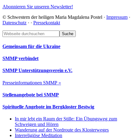
Abonnieren Sie unseren Newsletter!
© Schwestern der heiligen Maria Magdalena Postel ·
Impressum
·
Datenschutz
·
·
Pressekontakt
Footer
Webseite
durchsuchen
Gemeinsam für die Ukraine
SMMP verbindet
SMMP Unterstützungsverein e.V.
Presseinformationen SMMP »
Stellenangebote bei SMMP
Spirituelle Angebote im Bergkloster Bestwig
In mir lebt ein Raum der Stille: Ein Übungsweg zum
Schweigen und Hören
Wanderung auf der Nordroute des Klosterweges
Interreligiöse Meditation