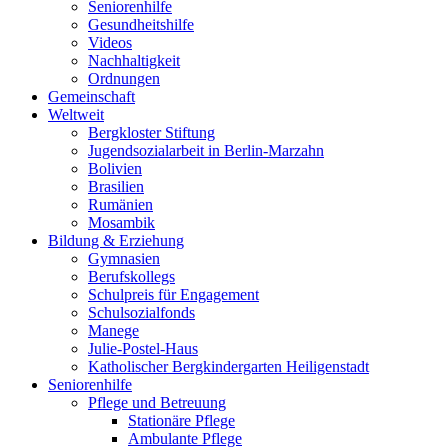
Seniorenhilfe
Gesundheitshilfe
Videos
Nachhaltigkeit
Ordnungen
Gemeinschaft
Weltweit
Bergkloster Stiftung
Jugendsozialarbeit in Berlin-Marzahn
Bolivien
Brasilien
Rumänien
Mosambik
Bildung & Erziehung
Gymnasien
Berufskollegs
Schulpreis für Engagement
Schulsozialfonds
Manege
Julie-Postel-Haus
Katholischer Bergkindergarten Heiligenstadt
Seniorenhilfe
Pflege und Betreuung
Stationäre Pflege
Ambulante Pflege