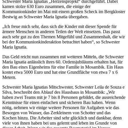
Schwester Maria Ignatias „Herzensprojekt“ durchgeführt. Dabei
kamen stolze 630 Euro zusammen, die einige der
Kommunionkinder im Mai mit einem großen Scheck im Bergkloster
Bestwig an Schwester Maria Ignatia übergaben.
„Ich freue mich sehr, dass sich die Kinder mit dieser Spende für
ärmere Menschen in anderen Teilen der Welt einsetzen. Das passt
auch sehr gut zu den Themen Mitgefühl und Zusammenhalt, die wir
bei der Kommunionkinderaktion betrachtet haben“, so Schwester
Maria Ignatia.
Das Geld reicht nun zusammen mit weiteren Mitteln, die Schwester
Maria Ignatia anlässlich ihres 60. Ordensjubiläums erhalten hat, für
den Bau eines Eigenheims für eine Familie in Mosambik. Ein Haus
kostet etwa 5000 Euro und hat eine Grundfläche von etwa 7 x 6
Metern.
Schwester Maria Ignatias Mitschwester, Schwester Leila de Souza e
Silva, beschreibt den Ablauf des Hausbaus in Mosambik: „Wir
haben zwei Teams mit je 7 bis 8 Personen gebildet, die ausreichende
Kenntnisse für einen einfachen und sicheren Bau haben. Wenn
nötig, nehmen wir einige weitere Personen für Aufgaben wie das
Besorgen von Wasser, das Zerkleinern von Schotter und das
Kochen hinzu. Die Arbeiter sind sehr glücklich und dankbar, denn
viele von ihnen haben bei uns gelernt und leben im Grunde von