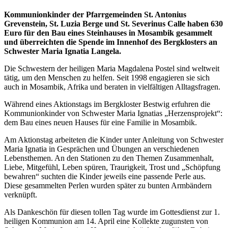
Kommunionkinder der Pfarrgemeinden St. Antonius
Grevenstein, St. Luzia Berge und St. Severinus Calle haben 630
Euro für den Bau eines Steinhauses in Mosambik gesammelt
und überreichten die Spende im Innenhof des Bergklosters an
Schwester Maria Ignatia Langela.
Die Schwestern der heiligen Maria Magdalena Postel sind weltweit
tätig, um den Menschen zu helfen. Seit 1998 engagieren sie sich
auch in Mosambik, Afrika und beraten in vielfältigen Alltagsfragen.
Während eines Aktionstags im Bergkloster Bestwig erfuhren die
Kommunionkinder von Schwester Maria Ignatias „Herzensprojekt“:
dem Bau eines neuen Hauses für eine Familie in Mosambik.
Am Aktionstag arbeiteten die Kinder unter Anleitung von Schwester
Maria Ignatia in Gesprächen und Übungen an verschiedenen
Lebensthemen. An den Stationen zu den Themen Zusammenhalt,
Liebe, Mitgefühl, Leben spüren, Traurigkeit, Trost und „Schöpfung
bewahren“ suchten die Kinder jeweils eine passende Perle aus.
Diese gesammelten Perlen wurden später zu bunten Armbändern
verknüpft.
Als Dankeschön für diesen tollen Tag wurde im Gottesdienst zur 1.
heiligen Kommunion am 14. April eine Kollekte zugunsten von