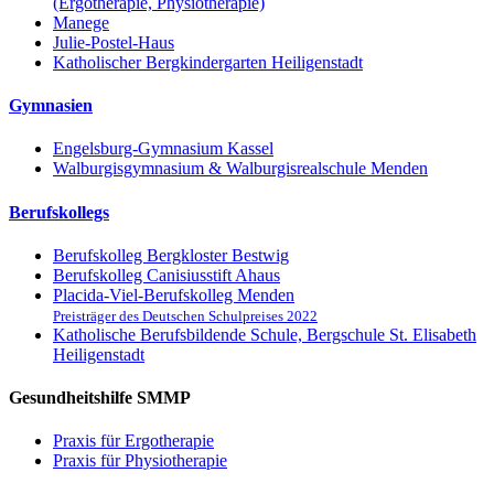
(Ergotherapie, Physiotherapie)
Manege
Julie-Postel-Haus
Katholischer Bergkindergarten Heiligenstadt
Gymnasien
Engelsburg-Gymnasium Kassel
Walburgisgymnasium & Walburgisrealschule Menden
Berufskollegs
Berufskolleg Bergkloster Bestwig
Berufskolleg Canisiusstift Ahaus
Placida-Viel-Berufskolleg Menden
Preisträger des Deutschen Schulpreises 2022
Katholische Berufsbildende Schule, Bergschule St. Elisabeth
Heiligenstadt
Gesundheitshilfe SMMP
Praxis für Ergo­therapie
Praxis für Physio­therapie