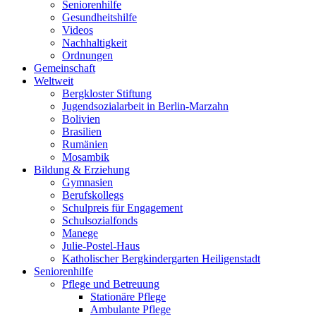
Seniorenhilfe
Gesundheitshilfe
Videos
Nachhaltigkeit
Ordnungen
Gemeinschaft
Weltweit
Bergkloster Stiftung
Jugendsozialarbeit in Berlin-Marzahn
Bolivien
Brasilien
Rumänien
Mosambik
Bildung & Erziehung
Gymnasien
Berufskollegs
Schulpreis für Engagement
Schulsozialfonds
Manege
Julie-Postel-Haus
Katholischer Bergkindergarten Heiligenstadt
Seniorenhilfe
Pflege und Betreuung
Stationäre Pflege
Ambulante Pflege