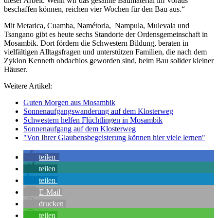
dieser Arbeit. Wenn wir das gesamte Baumaterial im Voraus
beschaffen können, reichen vier Wochen für den Bau aus.“
Mit Metarica, Cuamba, Namétoria, Nampula, Mulevala und
Tsangano gibt es heute sechs Standorte der Ordensgemeinschaft in
Mosambik. Dort fördern die Schwestern Bildung, beraten in
vielfältigen Alltagsfragen und unterstützen Familien, die nach dem
Zyklon Kenneth obdachlos geworden sind, beim Bau solider kleiner
Häuser.
Weitere Artikel:
Guten Morgen aus Mosambik
Sonnenaufgangswanderung auf dem Klosterweg
Schwestern helfen Flüchtlingen in Mosambik
Sonnenaufgang auf dem Klosterweg
"Von Ihrer Glaubensbegeisterung können hier viele lernen"
teilen
teilen
teilen
E-Mail
drucken
teilen