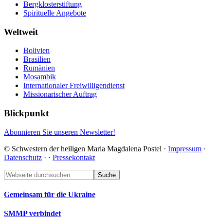
Bergklosterstiftung
Spirituelle Angebote
Weltweit
Bolivien
Brasilien
Rumänien
Mosambik
Internationaler Freiwilligendienst
Missionarischer Auftrag
Blickpunkt
Abonnieren Sie unseren Newsletter!
© Schwestern der heiligen Maria Magdalena Postel ·
Impressum
·
Datenschutz
·
·
Pressekontakt
Footer
Webseite
durchsuchen
Gemeinsam für die Ukraine
SMMP verbindet