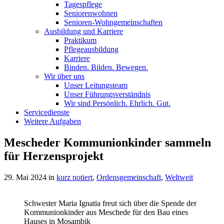
Tagespflege
Seniorenwohnen
Senioren-Wohn­ge­mein­schaf­ten
Ausbildung und Karriere
Praktikum
Pflegeausbildung
Karriere
Binden. Bilden. Bewegen.
Wir über uns
Unser Leitungsteam
Unser Führungsverständnis
Wir sind Persönlich. Ehrlich. Gut.
Servicedienste
Weitere Aufgaben
Mescheder Kommunionkinder sammeln
für Herzensprojekt
29. Mai 2024
in
kurz notiert
,
Ordensgemeinschaft
,
Weltweit
Schwester Maria Ignatia freut sich über die Spende der
Kommunionkinder aus Meschede für den Bau eines
Hauses in Mosambik