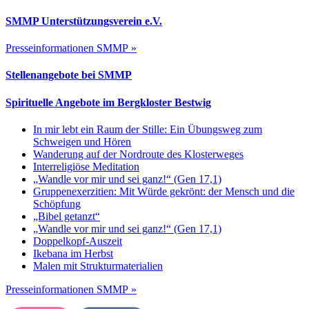
SMMP Unterstützungsverein e.V.
Presseinformationen SMMP »
Stellenangebote bei SMMP
Spirituelle Angebote im Bergkloster Bestwig
In mir lebt ein Raum der Stille: Ein Übungsweg zum
Schweigen und Hören
Wanderung auf der Nordroute des Klosterweges
Interreligiöse Meditation
„Wandle vor mir und sei ganz!“ (Gen 17,1)
Gruppenexerzitien: Mit Würde gekrönt: der Mensch und die
Schöpfung
„Bibel getanzt“
„Wandle vor mir und sei ganz!“ (Gen 17,1)
Doppelkopf-Auszeit
Ikebana im Herbst
Malen mit Strukturmaterialien
Presseinformationen SMMP »