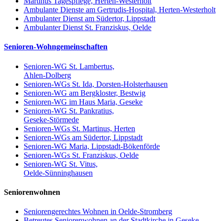
Martinus Tagespflege, Herten-Westerholt
Ambulante Dienste am Gertrudis-Hospital, Herten-Westerholt
Ambulanter Dienst am Südertor, Lippstadt
Ambulanter Dienst St. Franziskus, Oelde
Senioren-Wohngemeinschaften
Senioren-WG St. Lambertus,
Ahlen-Dolberg
Senioren-WGs St. Ida, Dorsten-Holsterhausen
Senioren-WG am Bergkloster, Bestwig
Senioren-WG im Haus Maria, Geseke
Senioren-WG St. Pankratius,
Geseke-Störmede
Senioren-WGs St. Martinus, Herten
Senioren-WGs am Südertor, Lippstadt
Senioren-WG Maria, Lippstadt-Bökenförde
Senioren-WGs St. Franziskus, Oelde
Senioren-WG St. Vitus,
Oelde-Sünninghausen
Seniorenwohnen
Seniorengerechtes Wohnen in Oelde-Stromberg
Betreutes Seniorenwohnen an der Stadtkirche in Geseke