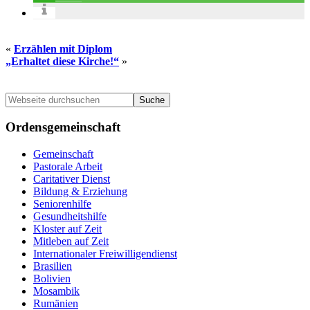
«
Erzählen mit Diplom
„Erhaltet diese Kirche!“
»
Seitenspalte
Webseite
durchsuchen
Ordensgemeinschaft
Gemeinschaft
Pastorale Arbeit
Caritativer Dienst
Bildung & Erziehung
Seniorenhilfe
Gesundheitshilfe
Kloster auf Zeit
Mitleben auf Zeit
Internationaler Freiwilligendienst
Brasilien
Bolivien
Mosambik
Rumänien