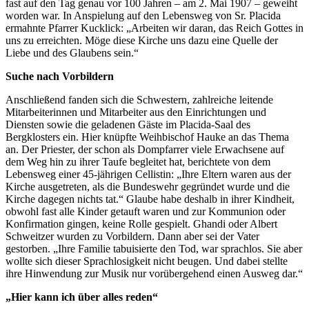
fast auf den Tag genau vor 100 Jahren – am 2. Mai 1907 – geweiht
worden war. In Anspielung auf den Lebensweg von Sr. Placida
ermahnte Pfarrer Kucklick: „Arbeiten wir daran, das Reich Gottes in
uns zu erreichten. Möge diese Kirche uns dazu eine Quelle der
Liebe und des Glaubens sein.“
Suche nach Vorbildern
Anschließend fanden sich die Schwestern, zahlreiche leitende
Mitarbeiterinnen und Mitarbeiter aus den Einrichtungen und
Diensten sowie die geladenen Gäste im Placida-Saal des
Bergklosters ein. Hier knüpfte Weihbischof Hauke an das Thema
an. Der Priester, der schon als Dompfarrer viele Erwachsene auf
dem Weg hin zu ihrer Taufe begleitet hat, berichtete von dem
Lebensweg einer 45-jährigen Cellistin: „Ihre Eltern waren aus der
Kirche ausgetreten, als die Bundeswehr gegründet wurde und die
Kirche dagegen nichts tat.“ Glaube habe deshalb in ihrer Kindheit,
obwohl fast alle Kinder getauft waren und zur Kommunion oder
Konfirmation gingen, keine Rolle gespielt. Ghandi oder Albert
Schweitzer wurden zu Vorbildern. Dann aber sei der Vater
gestorben. „Ihre Familie tabuisierte den Tod, war sprachlos. Sie aber
wollte sich dieser Sprachlosigkeit nicht beugen. Und dabei stellte
ihre Hinwendung zur Musik nur vorübergehend einen Ausweg dar.“
„Hier kann ich über alles reden“