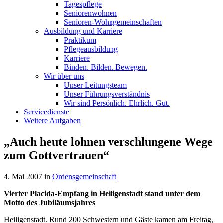
Tagespflege
Seniorenwohnen
Senioren-Wohn­ge­mein­schaf­ten
Ausbildung und Karriere
Praktikum
Pflegeausbildung
Karriere
Binden. Bilden. Bewegen.
Wir über uns
Unser Leitungsteam
Unser Führungsverständnis
Wir sind Persönlich. Ehrlich. Gut.
Servicedienste
Weitere Aufgaben
„Auch heute lohnen verschlungene Wege
zum Gottvertrauen“
4. Mai 2007
in
Ordensgemeinschaft
Vierter Placida-Empfang in Heiligenstadt stand unter dem
Motto des Jubiläumsjahres
Heiligenstadt. Rund 200 Schwestern und Gäste kamen am Freitag,