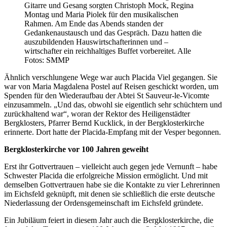
Gitarre und Gesang sorgten Christoph Mock, Regina
Montag und Maria Piolek für den musikalischen
Rahmen. Am Ende das Abends standen der
Gedankenaustausch und das Gespräch. Dazu hatten die
auszubildenden Hauswirtschafterinnen und –
wirtschafter ein reichhaltiges Buffet vorbereitet. Alle
Fotos: SMMP
Ähnlich verschlungene Wege war auch Placida Viel gegangen. Sie
war von Maria Magdalena Postel auf Reisen geschickt worden, um
Spenden für den Wiederaufbau der Abtei St Sauveur-le-Vicomte
einzusammeln. „Und das, obwohl sie eigentlich sehr schüchtern und
zurückhaltend war“, woran der Rektor des Heiligenstädter
Bergklosters, Pfarrer Bernd Kucklick, in der Bergklosterkirche
erinnerte. Dort hatte der Placida-Empfang mit der Vesper begonnen.
Bergklosterkirche vor 100 Jahren geweiht
Erst ihr Gottvertrauen – vielleicht auch gegen jede Vernunft – habe
Schwester Placida die erfolgreiche Mission ermöglicht. Und mit
demselben Gottvertrauen habe sie die Kontakte zu vier Lehrerinnen
im Eichsfeld geknüpft, mit denen sie schließlich die erste deutsche
Niederlassung der Ordensgemeinschaft im Eichsfeld gründete.
Ein Jubiläum feiert in diesem Jahr auch die Bergklosterkirche, die