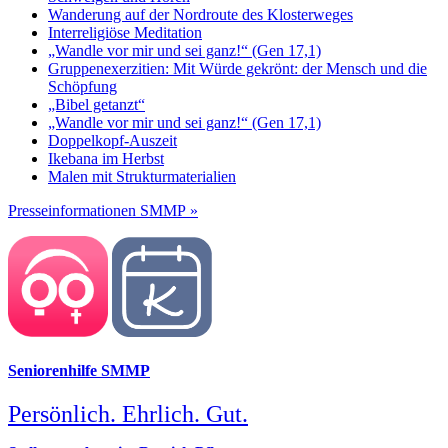
Wanderung auf der Nordroute des Klosterweges
Interreligiöse Meditation
„Wandle vor mir und sei ganz!“ (Gen 17,1)
Gruppenexerzitien: Mit Würde gekrönt: der Mensch und die
Schöpfung
„Bibel getanzt“
„Wandle vor mir und sei ganz!“ (Gen 17,1)
Doppelkopf-Auszeit
Ikebana im Herbst
Malen mit Strukturmaterialien
Presseinformationen SMMP »
Seniorenhilfe SMMP
Persönlich. Ehrlich. Gut.