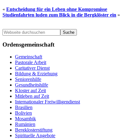
«
Entscheidung für ein Leben ohne Kompromisse
Studienfahrten luden zum Blick in die Bergklöster ein
»
Seitenspalte
Webseite
durchsuchen
Ordensgemeinschaft
Gemeinschaft
Pastorale Arbeit
Caritativer Dienst
Bildung & Erziehung
Seniorenhilfe
Gesundheitshilfe
Kloster auf Zeit
Mitleben auf Zeit
Internationaler Freiwilligendienst
Brasilien
Bolivien
Mosambik
Rumänien
Bergklosterstiftung
Spirituelle Angebote