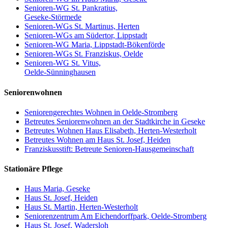
Senioren-WG St. Pankratius,
Geseke-Störmede
Senioren-WGs St. Martinus, Herten
Senioren-WGs am Südertor, Lippstadt
Senioren-WG Maria, Lippstadt-Bökenförde
Senioren-WGs St. Franziskus, Oelde
Senioren-WG St. Vitus,
Oelde-Sünninghausen
Seniorenwohnen
Seniorengerechtes Wohnen in Oelde-Stromberg
Betreutes Seniorenwohnen an der Stadtkirche in Geseke
Betreutes Wohnen Haus Elisabeth, Herten-Westerholt
Betreutes Wohnen am Haus St. Josef, Heiden
Franziskusstift: Betreute Senioren-Hausgemeinschaft
Stationäre Pflege
Haus Maria, Geseke
Haus St. Josef, Heiden
Haus St. Martin, Herten-Westerholt
Seniorenzentrum Am Eichendorffpark, Oelde-Stromberg
Haus St. Josef, Wadersloh