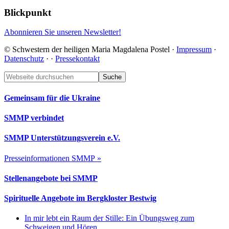
Blickpunkt
Abonnieren Sie unseren Newsletter!
© Schwestern der heiligen Maria Magdalena Postel ·
Impressum
·
Datenschutz
·
·
Pressekontakt
Footer
Webseite
durchsuchen
Gemeinsam für die Ukraine
SMMP verbindet
SMMP Unterstützungsverein e.V.
Presseinformationen SMMP »
Stellenangebote bei SMMP
Spirituelle Angebote im Bergkloster Bestwig
In mir lebt ein Raum der Stille: Ein Übungsweg zum
Schweigen und Hören