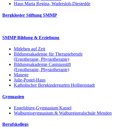
Haus Maria Regina, Wadersloh-Diestedde
Bergkloster Stiftung SMMP
SMMP Bildung & Erziehung
Mitleben auf Zeit
Bildungsakademie für Therapieberufe
(Ergotherapie, Physiotherapie)
Bildungsakademie Canisiusstift
(Ergotherapie, Physiotherapie)
Manege
Julie-Postel-Haus
Katholischer Bergkindergarten Heiligenstadt
Gymnasien
Engelsburg-Gymnasium Kassel
Walburgisgymnasium & Walburgisrealschule Menden
Berufskollegs