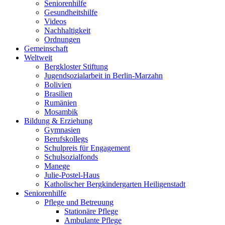
Seniorenhilfe
Gesundheitshilfe
Videos
Nachhaltigkeit
Ordnungen
Gemeinschaft
Weltweit
Bergkloster Stiftung
Jugendsozialarbeit in Berlin-Marzahn
Bolivien
Brasilien
Rumänien
Mosambik
Bildung & Erziehung
Gymnasien
Berufskollegs
Schulpreis für Engagement
Schulsozialfonds
Manege
Julie-Postel-Haus
Katholischer Bergkindergarten Heiligenstadt
Seniorenhilfe
Pflege und Betreuung
Stationäre Pflege
Ambulante Pflege