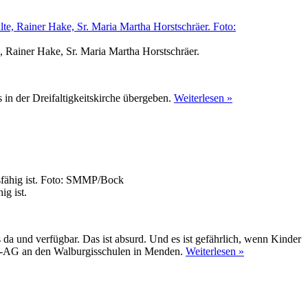
, Rainer Hake, Sr. Maria Martha Horstschräer.
ÜberAusgezeichn
in der Dreifaltigkeitskirche übergeben.
Weiterlesen »
als
faires
Kloster
ig ist.
da und verfügbar. Das ist absurd. Und es ist gefährlich, wenn Kinder
Über„Eure
ungs-AG an den Walburgisschulen in Menden.
Weiterlesen »
Hühner
legen
ja
gekochte