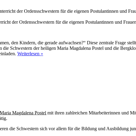
icht der Ordensschwestern für die eigenen Postulantinnen und Frauen
en, den Kindern, die gerade aufwachsen?“ Diese zentrale Frage stellt 
 die Schwestern der heiligen Maria Magdalena Postel und die Bergklos
ÜberNachhaltig
einladen.
Weiterlesen »
handeln
in
Zeiten
der
Wegwerfgesellschaft
 Maria Mag­dalena Postel
mit ihren zahl­reichen Mit­arbei­terinnen und Mit­a
ätig.
ie­ren die Schwes­tern sich vor allem für die Bil­dung und Aus­bil­dung ju