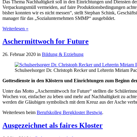
Das Thema Nachhaltigkeit soll in den Einrichtungen und Diensten der
Verpackungsmüll vermeiden, auf faire Produktionsbedingungen achten
bisher konnten wir es nicht messen“, stellt Stephan Schink, Geschäft
manager für das „Sozialunternehmen SMMP“ ausgebildet.
Über„Einsatz
Weiterlesen »
für
Erhalt
Aschermittwoch for Future
der
Schöpfung
26. Februar 2020
in
Bildung & Erziehung
gehört
zu
unserer
Schulseelsorger Dr. Christoph Recker und Lehrerin Miriam Pac
DNA“
Gottesdienste in den Klöstern und Einrichtungen zum Beginn der
Unter das Motto „Aschermittwoch for Future“ stellten die Schülerinn
Wochen vor, einfacher zu leben und mehr auf Nachhaltigkeit zu achte
werden die Gläubigen symbolisch mit dem Kreuz aus der Asche verb
Weiterlesen beim
Berufskolleg Bergkloster Bestwig
.
Ausgezeichnet als faires Kloster