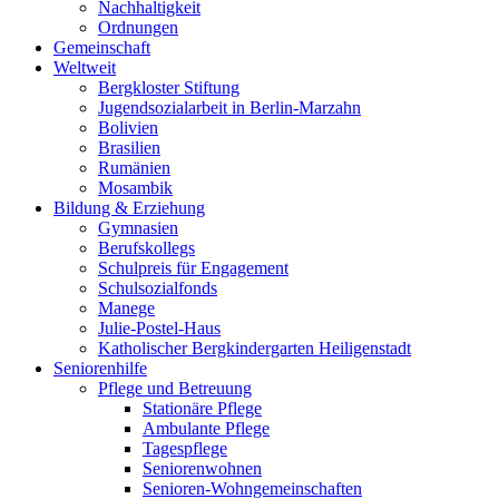
Nachhaltigkeit
Ordnungen
Gemeinschaft
Weltweit
Bergkloster Stiftung
Jugendsozialarbeit in Berlin-Marzahn
Bolivien
Brasilien
Rumänien
Mosambik
Bildung & Erziehung
Gymnasien
Berufskollegs
Schulpreis für Engagement
Schulsozialfonds
Manege
Julie-Postel-Haus
Katholischer Bergkindergarten Heiligenstadt
Seniorenhilfe
Pflege und Betreuung
Stationäre Pflege
Ambulante Pflege
Tagespflege
Seniorenwohnen
Senioren-Wohn­ge­mein­schaf­ten