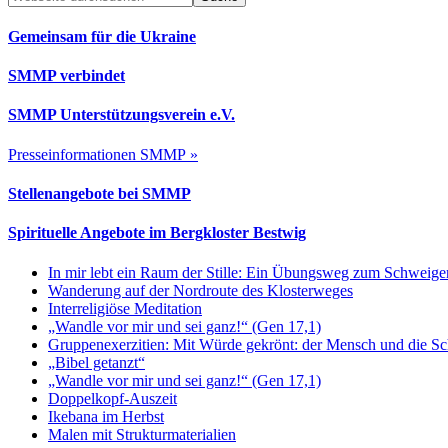
durchsuchen
Gemeinsam für die Ukraine
SMMP verbindet
SMMP Unterstützungsverein e.V.
Presseinformationen SMMP »
Stellenangebote bei SMMP
Spirituelle Angebote im Bergkloster Bestwig
In mir lebt ein Raum der Stille: Ein Übungsweg zum Schweig
Wanderung auf der Nordroute des Klosterweges
Interreligiöse Meditation
„Wandle vor mir und sei ganz!“ (Gen 17,1)
Gruppenexerzitien: Mit Würde gekrönt: der Mensch und die S
„Bibel getanzt“
„Wandle vor mir und sei ganz!“ (Gen 17,1)
Doppelkopf-Auszeit
Ikebana im Herbst
Malen mit Strukturmaterialien