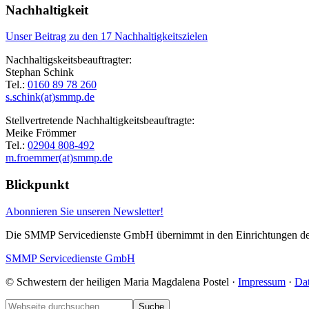
Nachhaltigkeit
Unser Beitrag zu den 17 Nachhaltigkeitszielen
Nachhaltigskeitsbeauftragter:
Stephan Schink
Tel.:
0160 89 78 260
s.schink(at)smmp.de
Stellvertretende Nachhaltigkeitsbeauftragte:
Meike Frömmer
Tel.:
02904 808-492
m.froemmer(at)smmp.de
Blickpunkt
Abonnieren Sie unseren Newsletter!
Die SMMP Servicedienste GmbH übernimmt in den Einrichtungen der S
SMMP Servicedienste GmbH
© Schwestern der heiligen Maria Magdalena Postel ·
Impressum
·
Da
Footer
Webseite