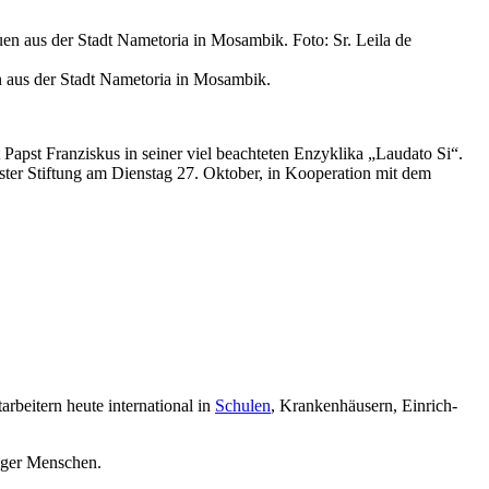
Eier“
 aus der Stadt Nametoria in Mosambik.
Papst Franziskus in seiner viel beachteten Enzyklika „Laudato Si“.
ter Stiftung am Dienstag 27. Oktober, in Kooperation mit dem
rbei­tern heute inter­natio­nal in
Schu­len
, Kran­ken­häu­sern, Ein­rich­
n­ger Men­schen.