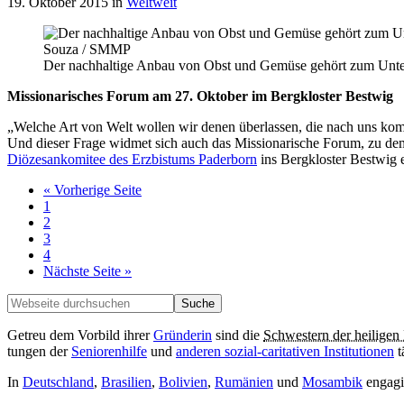
19. Oktober 2015
in
Weltweit
Der nachhaltige Anbau von Obst und Gemüse gehört zum Unterr
Missionarisches Forum am 27. Oktober im Bergkloster Bestwig
„Welche Art von Welt wollen wir denen überlassen, die nach uns komm
Und dieser Frage widmet sich auch das Missionarische Forum, zu dem
Diözesankomitee des Erzbistums Paderborn
ins Bergkloster Bestwig 
aufrufen
« Vorherige Seite
Seite
1
Seite
2
Seite
3
Seite
4
aufrufen
Nächste Seite
»
Seitenspalte
Webseite
durchsuchen
Getreu dem Vorbild ihrer
Grün­der­in
sind die
Schwestern der heiligen
tungen der
Senio­ren­hilfe
und
anderen sozial-cari­ta­tiven In­sti­tu­tionen
t
In
Deutsch­land
,
Bra­silien
,
Bo­li­vien
,
Ru­mä­nien
und
Mo­sam­bik
en­ga­g