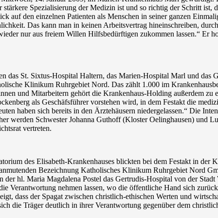
r stärkere Spezialisierung der Medizin ist und so richtig der Schritt is
ick auf den einzelnen Patienten als Menschen in seiner ganzen Einmalig
chkeit. Das kann man in keinen Arbeitsvertrag hineinschreiben, durch
der nur aus freiem Willen Hilfsbedürftigen zukommen lassen.“ Er ho
 das St. Sixtus-Hospital Haltern, das Marien-Hospital Marl und das G
lische Klinikum Ruhrgebiet Nord. Das zählt 1.000 im Krankenhausbeda
erinnen und Mitarbeitern gehört die Krankenhaus-Holding außerdem zu 
kenberg als Geschäfsführer vorstehen wird, in dem Festakt die mediz
euten haben sich bereits in den Ärztehäusern niedergelassen.“ Die Inte
her werden Schwester Johanna Guthoff (Kloster Oelinghausen) und L
htsrat vertreten.
orium des Elisabeth-Krankenhauses blickten bei dem Festakt in der Kra
ch anmutenden Bezeichnung Katholisches Klinikum Ruhrgebiet Nord Gmb
rn der hl. Maria Magdalena Postel das Gertrudis-Hospital von der Stad
in die Verantwortung nehmen lassen, wo die öffentliche Hand sich zurü
zeigt, dass der Spagat zwischen christlich-ethischen Werten und wirtsc
ch die Träger deutlich in ihrer Verantwortung gegenüber dem christlich