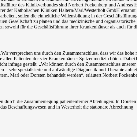
äftsführer des Klinikverbundes sind Norbert Fockenberg und Andreas H
 der Katholischen Kliniken Haltern/Marl/Westerholt GmbH ernannt wo
einarbeiten, sollen die einheitliche Willensbildung in der Geschäftsf
neuen Gesellschaft zu planen und das medizinische und organisatorische
ben sowohl für die Geschäftsführung ihrer Krankenhäuser als auch für
ir versprechen uns durch den Zusammenschluss, dass wir das hohe me
 allen Patienten der vier Krankenhäuser Spitzenmedizin böten. Dabei b
icht infrage gestellt. „Wir können durch den Zusammenschluss unserer
n – sehr spezialisierte und aufwändige Diagnostik und Therapie anbiet
ltern, Marl oder Dorsten behandelt werden“, erläutert Norbert Focken
en durch die Zusammenlegung patientenferner Abteilungen: In Dorsten 
n das Beschaffungswesen und in Westerholt die stationäre Abrechnung.