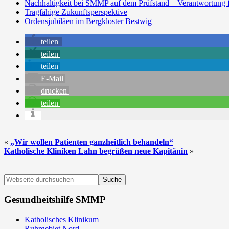
Nachhaltigkeit bei SMMP auf dem Prüfstand – Verantwortung 
Tragfähige Zukunftsperspektive
Ordensjubiläen im Bergkloster Bestwig
teilen
teilen
teilen
E-Mail
drucken
teilen
«
„Wir wollen Patienten ganzheitlich behandeln“
Katholische Kliniken Lahn begrüßen neue Kapitänin
»
Seitenspalte
Webseite
durchsuchen
Gesundheitshilfe SMMP
Katholisches Klinikum
Ruhrgebiet Nord