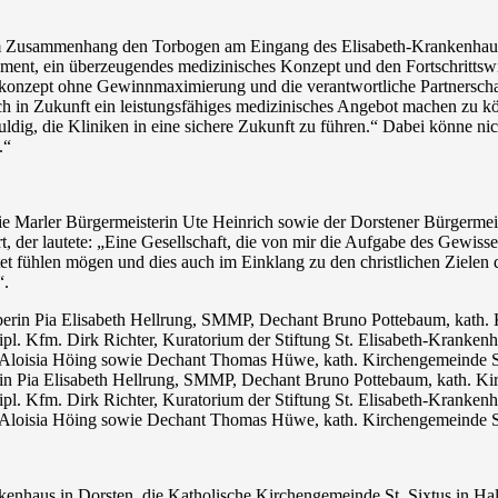
diesem Zusammenhang den Torbogen am Eingang des Elisabeth-Krankenhau
gement, ein überzeugendes medizinisches Konzept und den Fortschrittswil
dkonzept ohne Gewinnmaximierung und die verantwortliche Partnerschaft
uch in Zukunft ein leistungsfähiges medizinisches Angebot machen zu kö
uldig, die Kliniken in eine sichere Zukunft zu führen.“ Dabei könne nic
.“
die Marler Bürgermeisterin Ute Heinrich sowie der Dorstener Bürgermei
der lautete: „Eine Gesellschaft, die von mir die Aufgabe des Gewissen
tet fühlen mögen und dies auch im Einklang zu den christlichen Zielen
“.
rin Pia Elisabeth Hellrung, SMMP, Dechant Bruno Pottebaum, kath. Kir
l. Kfm. Dirk Richter, Kuratorium der Stiftung St. Elisabeth-Krankenha
r. Aloisia Höing sowie Dechant Thomas Hüwe, kath. Kirchengemeinde S
ankenhaus in Dorsten, die Katholische Kirchengemeinde St. Sixtus in Ha