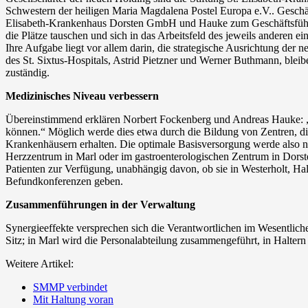
Schwestern der heiligen Maria Magdalena Postel Europa e.V.. Gesch
Elisabeth-Krankenhaus Dorsten GmbH und Hauke zum Geschäftsführer
die Plätze tauschen und sich in das Arbeitsfeld des jeweils anderen 
Ihre Aufgabe liegt vor allem darin, die strategische Ausrichtung der 
des St. Sixtus-Hospitals, Astrid Pietzner und Werner Buthmann, blei
zuständig.
Medizinisches Niveau verbessern
Übereinstimmend erklären Norbert Fockenberg und Andreas Hauke: „W
können.“ Möglich werde dies etwa durch die Bildung von Zentren, die
Krankenhäusern erhalten. Die optimale Basisversorgung werde also n
Herzzentrum in Marl oder im gastroenterologischen Zentrum in Dorste
Patienten zur Verfügung, unabhängig davon, ob sie in Westerholt, Ha
Befundkonferenzen geben.
Zusammenführungen in der Verwaltung
Synergieeffekte versprechen sich die Verantwortlichen im Wesentlich
Sitz; in Marl wird die Personalabteilung zusammengeführt, in Halter
Weitere Artikel:
SMMP verbindet
Mit Haltung voran