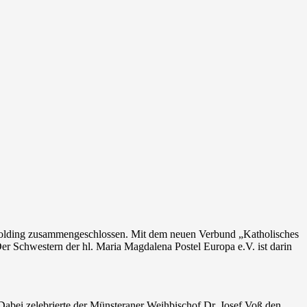
 Holding zusammengeschlossen. Mit dem neuen Verbund „Katholisches
er Schwestern der hl. Maria Magdalena Postel Europa e.V. ist darin
bei zelebrierte der Münsteraner Weihbischof Dr. Josef Voß den