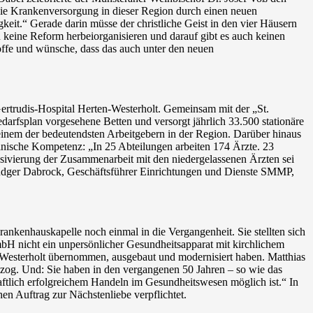
t, die Krankenversorgung in dieser Region durch einen neuen
keit.“ Gerade darin müsse der christliche Geist in den vier Häusern
 keine Reform herbeiorganisieren und darauf gibt es auch keinen
ffe und wünsche, dass das auch unter den neuen
ertrudis-Hospital Herten-Westerholt. Gemeinsam mit der „St.
rfsplan vorgesehene Betten und versorgt jährlich 33.500 stationäre
einem der bedeutendsten Arbeitgebern in der Region. Darüber hinaus
inische Kompetenz: „In 25 Abteilungen arbeiten 174 Ärzte. 23
nsivierung der Zusammenarbeit mit den niedergelassenen Ärzten sei
udger Dabrock, Geschäftsführer Einrichtungen und Dienste SMMP,
nkenhauskapelle noch einmal in die Vergangenheit. Sie stellten sich
H nicht ein unpersönlicher Gesundheitsapparat mit kirchlichem
t Westerholt übernommen, ausgebaut und modernisiert haben. Matthias
ckzog. Und: Sie haben in den vergangenen 50 Jahren – so wie das
haftlich erfolgreichem Handeln im Gesundheitswesen möglich ist.“ In
en Auftrag zur Nächstenliebe verpflichtet.