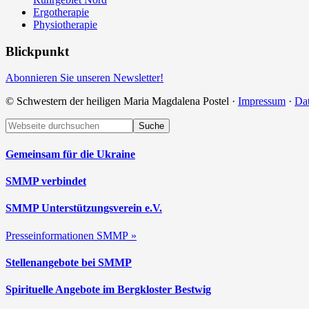
Ergotherapie
Physiotherapie
Blickpunkt
Abonnieren Sie unseren Newsletter!
© Schwestern der heiligen Maria Magdalena Postel ·
Impressum
·
Da
Footer
Webseite
durchsuchen
Gemeinsam für die Ukraine
SMMP verbindet
SMMP Unterstützungsverein e.V.
Presseinformationen SMMP »
Stellenangebote bei SMMP
Spirituelle Angebote im Bergkloster Bestwig