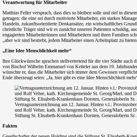
Verantwortung für Mitarbeiter
Matthias Feller versprach, dass dies so bleiben solle und rief in 
getragen: die eine sei durch motivierte Mitarbeiter, ein starkes Mana
Handeln, zukunftsorientierte Denkansätze, ein wirtschaftliches Grun
christliche Träger sind wir es zunächst unseren Patienten schuldig, a
engagierten Mitarbeiterinnen und Mitarbeitern und ihren Familien sch
„aber wir sind bestrebt, jedem Mitarbeiter einen Arbeitsplatz zu bieten
„Eine Idee Menschlichkeit mehr“
Ihre Glückwünsche sprachen stellvertretend für die vier Städte auch 
von Bischof Wilhelm Emmanuel von Ketteler aus dem 19. Jahrhundert, 
wünschte er, dass die Mitarbeiter sich immer dem Gewissen verpflich
Ende überzeugt seien: „Ja, hier gibt es eine Idee Menschlichkeit mehr
Vertragsunterzeichnung am 12. Januar. Hinten v.l.: Provinzobe
und Rolf Vehre, kath. Kirchengemeinde St. Georg/Marl, und Dip
Stiftung St. Elisabeth-Krankenhaus Dorsten, Generaloberin S
Fakten
Gesellschafter der neuen Holding sind die Stiftung St. Elisabeth-Kr