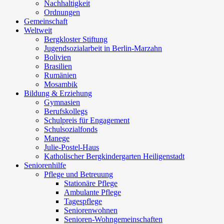
Nachhaltigkeit
Ordnungen
Gemeinschaft
Weltweit
Bergkloster Stiftung
Jugendsozialarbeit in Berlin-Marzahn
Bolivien
Brasilien
Rumänien
Mosambik
Bildung & Erziehung
Gymnasien
Berufskollegs
Schulpreis für Engagement
Schulsozialfonds
Manege
Julie-Postel-Haus
Katholischer Bergkindergarten Heiligenstadt
Seniorenhilfe
Pflege und Betreuung
Stationäre Pflege
Ambulante Pflege
Tagespflege
Seniorenwohnen
Senioren-Wohn­ge­mein­schaf­ten