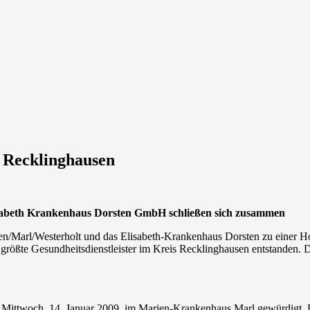
s Recklinghausen
isabeth Krankenhaus Dorsten GmbH schließen sich zusammen
ten/Marl/Westerholt und das Elisabeth-Krankenhaus Dorsten zu einer
 größte Gesundheitsdienstleister im Kreis Recklinghausen entstanden. D
Mittwoch, 14. Januar 2009, im Marien-Krankenhaus Marl gewürdigt. Da