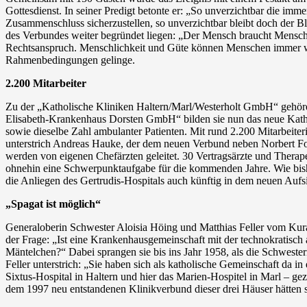
Gottesdienst. In seiner Predigt betonte er: „So unverzichtbar die imme
Zusammenschluss sicherzustellen, so unverzichtbar bleibt doch der Bl
des Verbundes weiter begründet liegen: „Der Mensch braucht Menschli
Rechtsanspruch. Menschlichkeit und Güte können Menschen immer wie
Rahmenbedingungen gelinge.
2.200 Mitarbeiter
Zu der „Katholische Kliniken Haltern/Marl/Westerholt GmbH“ gehören
Elisabeth-Krankenhaus Dorsten GmbH“ bilden sie nun das neue Katho
sowie dieselbe Zahl ambulanter Patienten. Mit rund 2.200 Mitarbeit
unterstrich Andreas Hauke, der dem neuen Verbund neben Norbert Foc
werden von eigenen Chefärzten geleitet. 30 Vertragsärzte und Therap
ohnehin eine Schwerpunktaufgabe für die kommenden Jahre. Wie bis
die Anliegen des Gertrudis-Hospitals auch künftig in dem neuen Aufsic
„Spagat ist möglich“
Generaloberin Schwester Aloisia Höing und Matthias Feller vom Kurat
der Frage: „Ist eine Krankenhausgemeinschaft mit der technokratis
Mäntelchen?“ Dabei sprangen sie bis ins Jahr 1958, als die Schweste
Feller unterstrich: „Sie haben sich als katholische Gemeinschaft da 
Sixtus-Hospital in Haltern und hier das Marien-Hospitel in Marl – ge
dem 1997 neu entstandenen Klinikverbund dieser drei Häuser hätten si