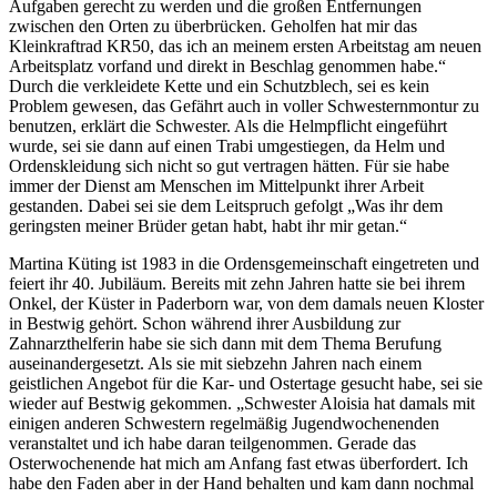
Aufgaben gerecht zu werden und die großen Entfernungen
zwischen den Orten zu überbrücken. Geholfen hat mir das
Kleinkraftrad KR50, das ich an meinem ersten Arbeitstag am neuen
Arbeitsplatz vorfand und direkt in Beschlag genommen habe.“
Durch die verkleidete Kette und ein Schutzblech, sei es kein
Problem gewesen, das Gefährt auch in voller Schwesternmontur zu
benutzen, erklärt die Schwester. Als die Helmpflicht eingeführt
wurde, sei sie dann auf einen Trabi umgestiegen, da Helm und
Ordenskleidung sich nicht so gut vertragen hätten. Für sie habe
immer der Dienst am Menschen im Mittelpunkt ihrer Arbeit
gestanden. Dabei sei sie dem Leitspruch gefolgt „Was ihr dem
geringsten meiner Brüder getan habt, habt ihr mir getan.“
Martina Küting ist 1983 in die Ordensgemeinschaft eingetreten und
feiert ihr 40. Jubiläum. Bereits mit zehn Jahren hatte sie bei ihrem
Onkel, der Küster in Paderborn war, von dem damals neuen Kloster
in Bestwig gehört. Schon während ihrer Ausbildung zur
Zahnarzthelferin habe sie sich dann mit dem Thema Berufung
auseinandergesetzt. Als sie mit siebzehn Jahren nach einem
geistlichen Angebot für die Kar- und Ostertage gesucht habe, sei sie
wieder auf Bestwig gekommen. „Schwester Aloisia hat damals mit
einigen anderen Schwestern regelmäßig Jugendwochenenden
veranstaltet und ich habe daran teilgenommen. Gerade das
Osterwochenende hat mich am Anfang fast etwas überfordert. Ich
habe den Faden aber in der Hand behalten und kam dann nochmal