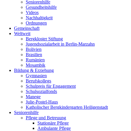
Seniorenhilfe
Gesundheitshilfe
Videos
Nachhaltigkeit
Ordnungen
Gemeinschaft
Weltweit
Bergkloster Stiftung
Jugendsozialarbeit in Berlin-Marzahn
Bolivien
Brasilien
Rumänien
Mosambik
Bildung & Erziehung
Gymnasien
Berufskollegs
Schulpreis für Engagement
Schulsozialfonds
Manege
Julie-Postel-Haus
Katholischer Bergkindergarten Heiligenstadt
Seniorenhilfe
Pflege und Betreuung
Stationäre Pflege
Ambulante Pflege