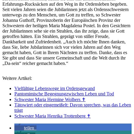
Erfahrungs-Rucksäcken auf den Weg in ihr Ordensleben begeben.
Seit vielen Jahren seien die Jubilarinnen jetzt als Ordensschwestern
unterwegs zu den Menschen, um Gott zu treffen, so Schwester
Johanna Guthoff, Provinzoberin der Europäischen Provinz der
Schwestern der heiligen Maria Magdalena Postel. In den Gesichtern
der Jubilarinnen sehe sie ein Strahlen, das ihr zeige, dass sie Gott
getroffen hätten. Ein Strahlen, geprägt von stiller Freude,
Dankbarkeit und Zufriedenheit. „Auch ich möchte Ihnen danken,
dass Sie, liebe Jubilarinnen sich vor vielen Jahren auf den Weg
gemacht haben, Gott in Ihrem Nächsten zu treffen. Danke, dass es
Sie gibt und dass Sie unsere Gemeinschaft und die Welt durch ihr
„Da-sein“ reicher gemacht haben.“
Weitere Artikel:
Vielfältige Lebenswege im Ordensgewand
Pantomimische Begegnungzwischen Leben und Tod
Schwester Maria Hermine Wolbers ✝︎
Tätowiert oder eingemeißelt: Davon sprechen, was das Leben
trägt
Schwester Maria Henrika Trottenberg ✝︎
teilen