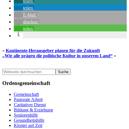
teilen
teilen
E-Mail
drucken
teilen
«
Kontinente-Herausgeber planen für die Zukunft
„Wir alle prägen die politische Kultur in unserem Land“
»
Seitenspalte
Webseite
durchsuchen
Ordensgemeinschaft
Gemeinschaft
Pastorale Arbeit
Caritativer Dienst
Bildung & Erziehung
Seniorenhilfe
Gesundheitshilfe
Kloster auf Zeit