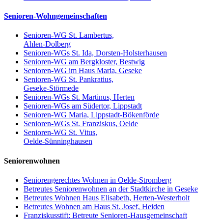
Senioren-Wohngemeinschaften
Senioren-WG St. Lambertus,
Ahlen-Dolberg
Senioren-WGs St. Ida, Dorsten-Holsterhausen
Senioren-WG am Bergkloster, Bestwig
Senioren-WG im Haus Maria, Geseke
Senioren-WG St. Pankratius,
Geseke-Störmede
Senioren-WGs St. Martinus, Herten
Senioren-WGs am Südertor, Lippstadt
Senioren-WG Maria, Lippstadt-Bökenförde
Senioren-WGs St. Franziskus, Oelde
Senioren-WG St. Vitus,
Oelde-Sünninghausen
Seniorenwohnen
Seniorengerechtes Wohnen in Oelde-Stromberg
Betreutes Seniorenwohnen an der Stadtkirche in Geseke
Betreutes Wohnen Haus Elisabeth, Herten-Westerholt
Betreutes Wohnen am Haus St. Josef, Heiden
Franziskusstift: Betreute Senioren-Hausgemeinschaft