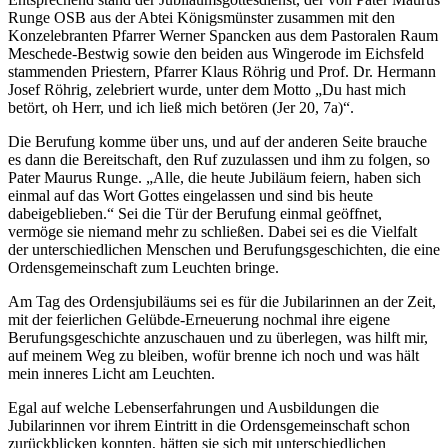
Runge OSB aus der Abtei Königsmünster zusammen mit den
Konzelebranten Pfarrer Werner Spancken aus dem Pastoralen Raum
Meschede-Bestwig sowie den beiden aus Wingerode im Eichsfeld
stammenden Priestern, Pfarrer Klaus Röhrig und Prof. Dr. Hermann
Josef Röhrig, zelebriert wurde, unter dem Motto „Du hast mich
betört, oh Herr, und ich ließ mich betören (Jer 20, 7a)“.
Die Berufung komme über uns, und auf der anderen Seite brauche
es dann die Bereitschaft, den Ruf zuzulassen und ihm zu folgen, so
Pater Maurus Runge. „Alle, die heute Jubiläum feiern, haben sich
einmal auf das Wort Gottes eingelassen und sind bis heute
dabeigeblieben.“ Sei die Tür der Berufung einmal geöffnet,
vermöge sie niemand mehr zu schließen. Dabei sei es die Vielfalt
der unterschiedlichen Menschen und Berufungsgeschichten, die eine
Ordensgemeinschaft zum Leuchten bringe.
Am Tag des Ordensjubiläums sei es für die Jubilarinnen an der Zeit,
mit der feierlichen Gelübde-Erneuerung nochmal ihre eigene
Berufungsgeschichte anzuschauen und zu überlegen, was hilft mir,
auf meinem Weg zu bleiben, wofür brenne ich noch und was hält
mein inneres Licht am Leuchten.
Egal auf welche Lebenserfahrungen und Ausbildungen die
Jubilarinnen vor ihrem Eintritt in die Ordensgemeinschaft schon
zurückblicken konnten, hätten sie sich mit unterschiedlichen