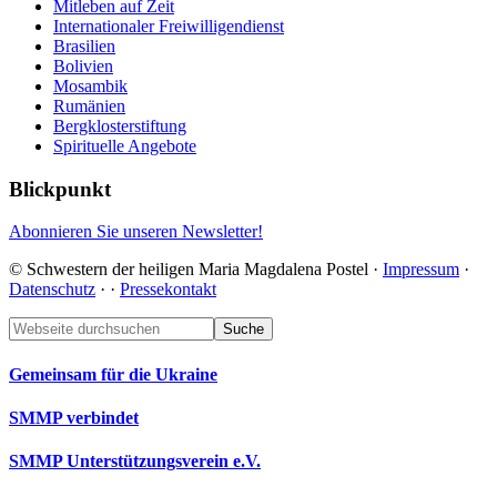
Mitleben auf Zeit
Internationaler Freiwilligendienst
Brasilien
Bolivien
Mosambik
Rumänien
Bergklosterstiftung
Spirituelle Angebote
Blickpunkt
Abonnieren Sie unseren Newsletter!
© Schwestern der heiligen Maria Magdalena Postel ·
Impressum
·
Datenschutz
·
·
Pressekontakt
Footer
Webseite
durchsuchen
Gemeinsam für die Ukraine
SMMP verbindet
SMMP Unterstützungsverein e.V.