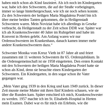
haben mich schon als Kind fasziniert. Als ich noch im Kindergarten
war, habe ich den Schwestern, die auf der Straße vorbeigingen,
immer so lange hinterhergeschaut, wie ich sie noch sehen konnte.
Zu den Schwestern der heiligen Maria Magdalena Postel bin ich
über meine beiden Tanten gekommen, die in Heiligenstadt
Schwestern waren. Mein Noviziat habe ich allerdings in Geseke
verbracht, da Heiligenstadt zu der Zeit schon DDR war. Später war
ich als Krankenschwester 40 Jahre im Ruhrgebiet und habe im
Konvent in Herten gelebt. Am Anfang waren wir nur
Ordensschwestern im Krankenhaus, danach kamen immer mehr
andere Krankenschwestern dazu.“
Schwester Monika vom Kreuz Vieth ist 87 Jahre alt und feiert
zusammen mit 11 weiteren Schwestern ihr 65. Ordensjubiläum. In
die Ordensgemeinschaft ist sie 1958 eingetreten. Den ersten Kontakt
mit den Schwestern der heiligen Maria Magdalena Postel hatte sie
schon als Kind, denn sie besuchte einen Kindergarten der
Schwestern. Ein Kindergarten, in den sogar schon ihr Vater
gegangen war.
„Mein Vater ging 1939 in den Krieg und kam 1949 zurück. In dieser
Zeit musste meine Mutter mit ihren fünf Kindern schauen, wie sie
über die Runden kam. Später entschied ich mich, Krankenschwester
zu werden. 1957 machte ich im St. Elisabeth-Hospital in Herten
mein Examen. Dabei war es für mich ein Erlebnis, wie die