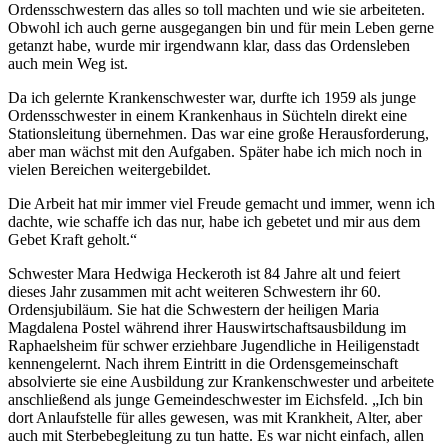
Ordensschwestern das alles so toll machten und wie sie arbeiteten.
Obwohl ich auch gerne ausgegangen bin und für mein Leben gerne
getanzt habe, wurde mir irgendwann klar, dass das Ordensleben
auch mein Weg ist.
Da ich gelernte Krankenschwester war, durfte ich 1959 als junge
Ordensschwester in einem Krankenhaus in Süchteln direkt eine
Stationsleitung übernehmen. Das war eine große Herausforderung,
aber man wächst mit den Aufgaben. Später habe ich mich noch in
vielen Bereichen weitergebildet.
Die Arbeit hat mir immer viel Freude gemacht und immer, wenn ich
dachte, wie schaffe ich das nur, habe ich gebetet und mir aus dem
Gebet Kraft geholt.“
Schwester Mara Hedwiga Heckeroth ist 84 Jahre alt und feiert
dieses Jahr zusammen mit acht weiteren Schwestern ihr 60.
Ordensjubiläum. Sie hat die Schwestern der heiligen Maria
Magdalena Postel während ihrer Hauswirtschaftsausbildung im
Raphaelsheim für schwer erziehbare Jugendliche in Heiligenstadt
kennengelernt. Nach ihrem Eintritt in die Ordensgemeinschaft
absolvierte sie eine Ausbildung zur Krankenschwester und arbeitete
anschließend als junge Gemeindeschwester im Eichsfeld. „Ich bin
dort Anlaufstelle für alles gewesen, was mit Krankheit, Alter, aber
auch mit Sterbebegleitung zu tun hatte. Es war nicht einfach, allen