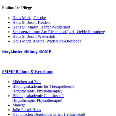
Stationäre Pflege
Haus Maria, Geseke
Haus St. Josef, Heiden
Haus St. Martin, Herten-Westerholt
Seniorenzentrum Am Eichendorffpark, Oelde-Stromberg
Haus St. Josef, Wadersloh
Haus Maria Regina, Wadersloh-Diestedde
Bergkloster Stiftung SMMP
SMMP Bildung & Erziehung
Mitleben auf Zeit
Bildungsakademie für Therapieberufe
(Ergotherapie, Physiotherapie)
Bildungsakademie Canisiusstift
(Ergotherapie, Physiotherapie)
Manege
Julie-Postel-Haus
Katholischer Bergkindergarten Heiligenstadt