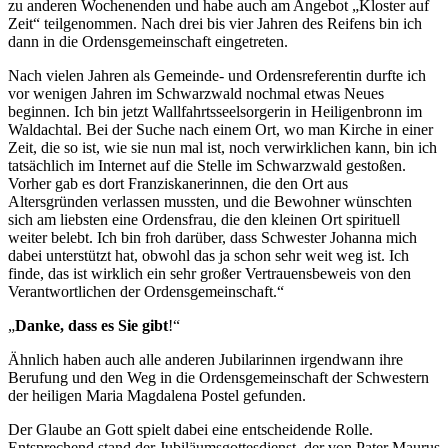
zu anderen Wochenenden und habe auch am Angebot „Kloster auf
Zeit“ teilgenommen. Nach drei bis vier Jahren des Reifens bin ich
dann in die Ordensgemeinschaft eingetreten.
Nach vielen Jahren als Gemeinde- und Ordensreferentin durfte ich
vor wenigen Jahren im Schwarzwald nochmal etwas Neues
beginnen. Ich bin jetzt Wallfahrtsseelsorgerin in Heiligenbronn im
Waldachtal. Bei der Suche nach einem Ort, wo man Kirche in einer
Zeit, die so ist, wie sie nun mal ist, noch verwirklichen kann, bin ich
tatsächlich im Internet auf die Stelle im Schwarzwald gestoßen.
Vorher gab es dort Franziskanerinnen, die den Ort aus
Altersgründen verlassen mussten, und die Bewohner wünschten
sich am liebsten eine Ordensfrau, die den kleinen Ort spirituell
weiter belebt. Ich bin froh darüber, dass Schwester Johanna mich
dabei unterstützt hat, obwohl das ja schon sehr weit weg ist. Ich
finde, das ist wirklich ein sehr großer Vertrauensbeweis von den
Verantwortlichen der Ordensgemeinschaft.“
„
Danke, dass es Sie gibt
!“
Ähnlich haben auch alle anderen Jubilarinnen irgendwann ihre
Berufung und den Weg in die Ordensgemeinschaft der Schwestern
der heiligen Maria Magdalena Postel gefunden.
Der Glaube an Gott spielt dabei eine entscheidende Rolle.
Entsprechend stand der Jubiläumsgottesdienst, der von Pater Maurus