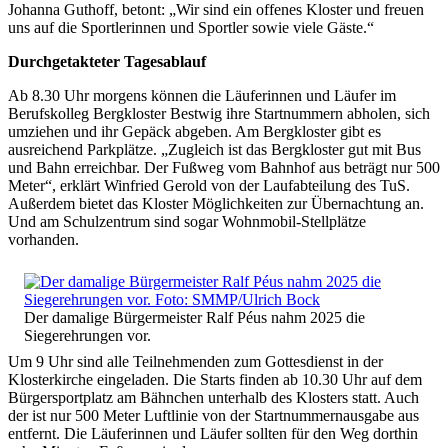
Johanna Guthoff, betont: „Wir sind ein offenes Kloster und freuen
uns auf die Sportlerinnen und Sportler sowie viele Gäste.“
Durchgetakteter Tagesablauf
Ab 8.30 Uhr morgens können die Läuferinnen und Läufer im
Berufskolleg Bergkloster Bestwig ihre Startnummern abholen, sich
umziehen und ihr Gepäck abgeben. Am Bergkloster gibt es
ausreichend Parkplätze. „Zugleich ist das Bergkloster gut mit Bus
und Bahn erreichbar. Der Fußweg vom Bahnhof aus beträgt nur 500
Meter“, erklärt Winfried Gerold von der Laufabteilung des TuS.
Außerdem bietet das Kloster Möglichkeiten zur Übernachtung an.
Und am Schulzentrum sind sogar Wohnmobil-Stellplätze
vorhanden.
Der damalige Bürgermeister Ralf Péus nahm 2025 die
Siegerehrungen vor.
Um 9 Uhr sind alle Teilnehmenden zum Gottesdienst in der
Klosterkirche eingeladen. Die Starts finden ab 10.30 Uhr auf dem
Bürgersportplatz am Bähnchen unterhalb des Klosters statt. Auch
der ist nur 500 Meter Luftlinie von der Startnummernausgabe aus
entfernt. Die Läuferinnen und Läufer sollten für den Weg dorthin