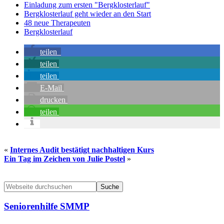
Einladung zum ersten "Bergklosterlauf"
Bergklosterlauf geht wieder an den Start
48 neue Therapeuten
Bergklosterlauf
teilen
teilen
teilen
E-Mail
drucken
teilen
«
Internes Audit bestätigt nachhaltigen Kurs
Ein Tag im Zeichen von Julie Postel
»
Seitenspalte
Webseite
durchsuchen
Seniorenhilfe SMMP