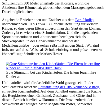
Schulzentrum 300 Meter unterhalb des Klosters, worin die
Akademie ihre Räume hat, gibt es neben dem Massageangebot auch
Duschmöglichkeiten.
Angehende Erzieherinnen und Erzieher aus dem
Berufskolleg
übernehmen von 10 bis etwa 13 Uhr eine Betreuung für kleinere
Kinder, so dass deren Eltern unbesorgt an den Start gehen können.
Zudem gibt es wieder eine Schminkaktion. Und die angehenden
Sportabiturientinnen und -abiturienten beteiligen sich als
Streckenposten, in der Gepäckannahme und bei der
Medaillenausgabe – oder gehen selbst mit an den Start. „Wir sind
froh, uns auf diese Weise als Schule einbringen und präsentieren zu
können“, sagt Schulleiter Markus Hester.
Gute Stimmung bei den Kinderläufen: Die Eltern feuern ihre
Kinder an.
Und natürlich wird für das leibliche Wohl gesorgt sein. In der
Schulcafeteria bietet die
Laufabteilung des TuS Velmede-Bestwig
ein großes Kuchenbuffet. Auf dem Schulhof organisiert die Küche
des Bergklosters einen Grillstand. Zuschauer und Gäste sind in
diesem Bereich herzlich willkommen. Die Provinzoberin der
Schwestern der heiligen Maria Magdalena Postel, Schwester