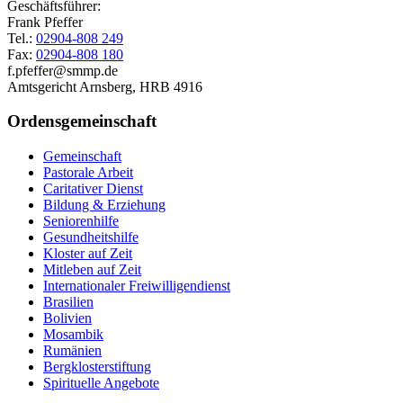
Geschäftsführer:
Frank Pfeffer
Tel.:
02904-808 249
Fax:
02904-808 180
f.pfeffer@smmp.de
Amtsgericht Arnsberg, HRB 4916
Ordensgemeinschaft
Gemeinschaft
Pastorale Arbeit
Caritativer Dienst
Bildung & Erziehung
Seniorenhilfe
Gesundheitshilfe
Kloster auf Zeit
Mitleben auf Zeit
Internationaler Freiwilligendienst
Brasilien
Bolivien
Mosambik
Rumänien
Bergklosterstiftung
Spirituelle Angebote