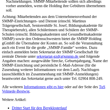
Nachmeldungen. SMMP-Mitarbeitende sollten sich allerdings
vorher anmelden, wenn die Holding ihre Gebühren übernehmen
soll.
Achtung: Mitarbeitenden aus dem Unternehmensverbund der
SMMP-Einrichtungen- und Dienste (einschl. Martinus
Trägergesellschaft, Seniorenhilfe St. Josef, Bildungsakademie für
Therapieberufe), allen Schülerinnen und Schülern der SMMP-
Schulen (einschl. Bildungsakademien und Gesundheitsakademie
SMMP) sowie den Ordensschwestern bietet die SMMP Holding
gGmbH die Übernahme der Kosten an. So soll die Veranstaltung
auch ein Event für die große „SMMP-Familie“ werden. Dazu
einfach anmelden beim Sekretariat der SMMP Gesellschaft für
zentrale Dienste unter
sekretariat-gzd(at)smmp.de
und folgende
Angaben machen: ausgewählte Strecke, Geburtsjahrgang, Name der
SMMP-Einrichtung und persönliche E-Mail-Adresse (für die
Zusendung weiterer Informationen vor dem Lauf). Nachfragen
(ausschließlich im Zusammenhang mit SMMP-Anmeldungen)
beantwortet das Sekretariat gerne auch unter Tel. 02904 808-249.
Alle weiteren
Informationen gibt es hier
oder auf der Seite des
TuS
Velmede-Bestwig
.
Weitere Artikel:
Dritter Start für den Bergklosterlauf