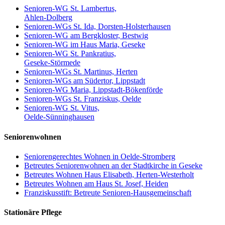
Senioren-WG St. Lambertus,
Ahlen-Dolberg
Senioren-WGs St. Ida, Dorsten-Holsterhausen
Senioren-WG am Bergkloster, Bestwig
Senioren-WG im Haus Maria, Geseke
Senioren-WG St. Pankratius,
Geseke-Störmede
Senioren-WGs St. Martinus, Herten
Senioren-WGs am Südertor, Lippstadt
Senioren-WG Maria, Lippstadt-Bökenförde
Senioren-WGs St. Franziskus, Oelde
Senioren-WG St. Vitus,
Oelde-Sünninghausen
Seniorenwohnen
Seniorengerechtes Wohnen in Oelde-Stromberg
Betreutes Seniorenwohnen an der Stadtkirche in Geseke
Betreutes Wohnen Haus Elisabeth, Herten-Westerholt
Betreutes Wohnen am Haus St. Josef, Heiden
Franziskusstift: Betreute Senioren-Hausgemeinschaft
Stationäre Pflege