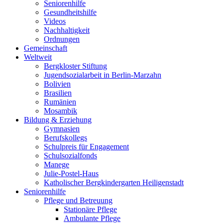
Seniorenhilfe
Gesundheitshilfe
Videos
Nachhaltigkeit
Ordnungen
Gemeinschaft
Weltweit
Bergkloster Stiftung
Jugendsozialarbeit in Berlin-Marzahn
Bolivien
Brasilien
Rumänien
Mosambik
Bildung & Erziehung
Gymnasien
Berufskollegs
Schulpreis für Engagement
Schulsozialfonds
Manege
Julie-Postel-Haus
Katholischer Bergkindergarten Heiligenstadt
Seniorenhilfe
Pflege und Betreuung
Stationäre Pflege
Ambulante Pflege