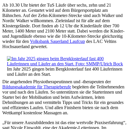
Ab 10.30 Uhr bietet der TuS Läufe über sechs, zehn und 21
Kilometer an. Gestartet wird auf dem Bürgersportplatz am
Bähnchen. Auf der Zehn-Kilometer-Strecke sind auch Walker und
Nordic Walker willkommen. Zieleinlauf ist für alle auf dem
Klostergelände. Dort finden ab 12 Uhr die Kinderläufe über 700
Meter, 1400 Meter und 2100 Meter statt. Dabei werden die Kinder-
und Jugendläufe ebenso wie die 10-Kilometer-Strecke gleichzeitig
wieder für den
Volksbank Sauerland Laufcup
des LAC Veltins
Hochsauerland gewertet.
Im Jahr 2025 gingen beim Bergklosterlauf fast 400 Läuferinnen
und Läufer an den Start.
Die angehenden Physiotherapeutinnen und -therapeuten der
Bildungsakademie für Therapieberufe
begleiten die Teilnehmenden
vor und nach den Läufen. So unterstützen sie die Starterinnen und
Starter bei der Mobilisation und beim Aufwärmen, leiten
Dehnübungen an und vermitteln Tipps und Tricks für ein gesundes
und effizientes Laufen. Und allen Finishern bieten sie nach dem
Wettkampf kostenlose Massagen an.
„Für unsere Auszubildenden ist das eine wertvolle Praxiserfahrung“,
sagt Nicole Einwohlt, eine der Akademie-Leiterinnen. Im