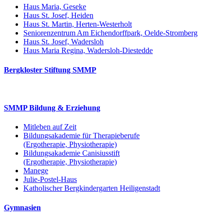
Haus Maria, Geseke
Haus St. Josef, Heiden
Haus St. Martin, Herten-Westerholt
Seniorenzentrum Am Eichendorffpark, Oelde-Stromberg
Haus St. Josef, Wadersloh
Haus Maria Regina, Wadersloh-Diestedde
Bergkloster Stiftung SMMP
SMMP Bildung & Erziehung
Mitleben auf Zeit
Bildungsakademie für Therapieberufe
(Ergotherapie, Physiotherapie)
Bildungsakademie Canisiusstift
(Ergotherapie, Physiotherapie)
Manege
Julie-Postel-Haus
Katholischer Bergkindergarten Heiligenstadt
Gymnasien