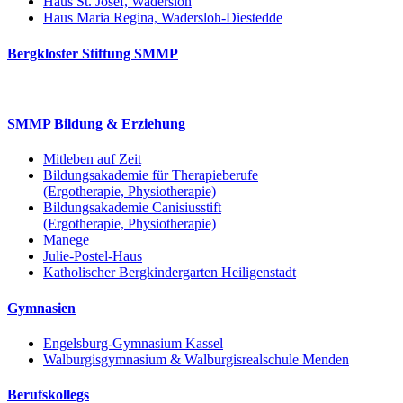
Haus St. Josef, Wadersloh
Haus Maria Regina, Wadersloh-Diestedde
Bergkloster Stiftung SMMP
SMMP Bildung & Erziehung
Mitleben auf Zeit
Bildungsakademie für Therapieberufe
(Ergotherapie, Physiotherapie)
Bildungsakademie Canisiusstift
(Ergotherapie, Physiotherapie)
Manege
Julie-Postel-Haus
Katholischer Bergkindergarten Heiligenstadt
Gymnasien
Engelsburg-Gymnasium Kassel
Walburgisgymnasium & Walburgisrealschule Menden
Berufskollegs