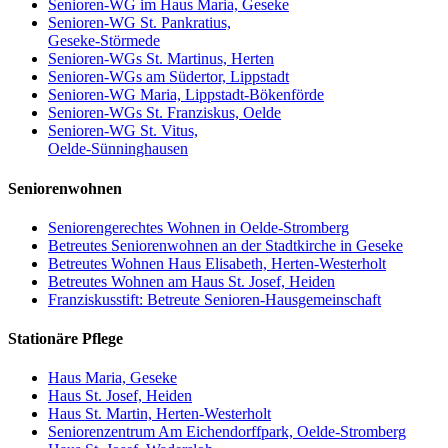
Senioren-WG im Haus Maria, Geseke
Senioren-WG St. Pankratius,
Geseke-Störmede
Senioren-WGs St. Martinus, Herten
Senioren-WGs am Südertor, Lippstadt
Senioren-WG Maria, Lippstadt-Bökenförde
Senioren-WGs St. Franziskus, Oelde
Senioren-WG St. Vitus,
Oelde-Sünninghausen
Seniorenwohnen
Seniorengerechtes Wohnen in Oelde-Stromberg
Betreutes Seniorenwohnen an der Stadtkirche in Geseke
Betreutes Wohnen Haus Elisabeth, Herten-Westerholt
Betreutes Wohnen am Haus St. Josef, Heiden
Franziskusstift: Betreute Senioren-Hausgemeinschaft
Stationäre Pflege
Haus Maria, Geseke
Haus St. Josef, Heiden
Haus St. Martin, Herten-Westerholt
Seniorenzentrum Am Eichendorffpark, Oelde-Stromberg