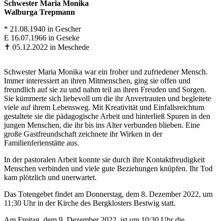
Schwester Maria Monika
Walburga Trepmann
* 21.08.1940 in Gescher
E 16.07.1966 in Geseke
✝ 05.12.2022 in Meschede
Schwester Maria Monika war ein froher und zufriedener Mensch.
Immer interessiert an ihren Mitmenschen, ging sie offen und
freundlich auf sie zu und nahm teil an ihren Freuden und Sorgen.
Sie kümmerte sich liebevoll um die ihr Anvertrauten und begleitete
viele auf ihrem Lebensweg. Mit Kreativität und Einfallsreichtum
gestaltete sie die pädagogische Arbeit und hinterließ Spuren in den
jungen Menschen, die ihr bis ins Alter verbunden blieben. Eine
große Gastfreundschaft zeichnete ihr Wirken in der
Familienferienstätte aus.
In der pastoralen Arbeit konnte sie durch ihre Kontaktfreudigkeit
Menschen verbinden und viele gute Beziehungen knüpfen. Ihr Tod
kam plötzlich und unerwartet.
Das Totengebet findet am Donnerstag, dem 8. Dezember 2022, um
11:30 Uhr in der Kirche des Bergklosters Bestwig statt.
Am Freitag, dem 9. Dezember 2022, ist um 10:30 Uhr die