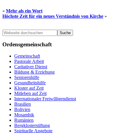
«
Mehr als ein Wort
Höchste Zeit für ein neues Verständnis von Kirche
»
Seitenspalte
Webseite
durchsuchen
Ordensgemeinschaft
Gemeinschaft
Pastorale Arbeit
Caritativer Dienst
Bildung & Erziehung
Seniorenhilfe
Gesundheitshilfe
Kloster auf Zeit
Mitleben auf Zeit
Internationaler Freiwilligendienst
Brasilien
Bolivien
Mosambik
Rumänien
Bergklosterstiftung
Spirituelle Angebote