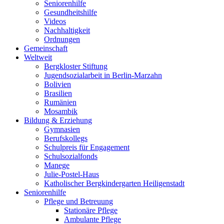
Seniorenhilfe
Gesundheitshilfe
Videos
Nachhaltigkeit
Ordnungen
Gemeinschaft
Weltweit
Bergkloster Stiftung
Jugendsozialarbeit in Berlin-Marzahn
Bolivien
Brasilien
Rumänien
Mosambik
Bildung & Erziehung
Gymnasien
Berufskollegs
Schulpreis für Engagement
Schulsozialfonds
Manege
Julie-Postel-Haus
Katholischer Bergkindergarten Heiligenstadt
Seniorenhilfe
Pflege und Betreuung
Stationäre Pflege
Ambulante Pflege