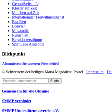
Gesundheitshilfe
Kloster auf Zeit
Mitleben auf Zeit
Internationaler Freiwilligendienst
Brasilien
Bolivien
Mosambik
Rumänien
Bergklosterstiftung
Spirituelle Angebote
Blickpunkt
Abonnieren Sie unseren Newsletter!
© Schwestern der heiligen Maria Magdalena Postel ·
Impressum
·
Da
Footer
Webseite
durchsuchen
Gemeinsam für die Ukraine
SMMP verbindet
SMMP Unterstützungsverein e.V.