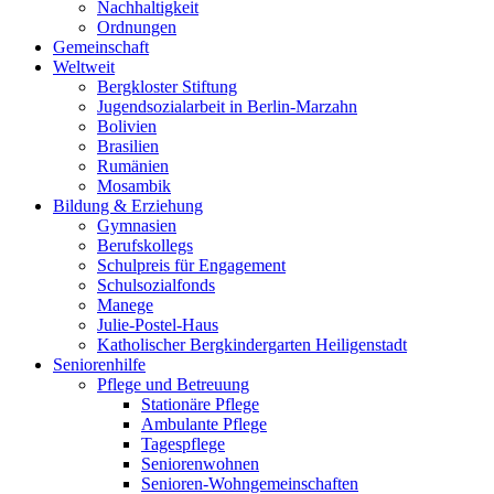
Nachhaltigkeit
Ordnungen
Gemeinschaft
Weltweit
Bergkloster Stiftung
Jugendsozialarbeit in Berlin-Marzahn
Bolivien
Brasilien
Rumänien
Mosambik
Bildung & Erziehung
Gymnasien
Berufskollegs
Schulpreis für Engagement
Schulsozialfonds
Manege
Julie-Postel-Haus
Katholischer Bergkindergarten Heiligenstadt
Seniorenhilfe
Pflege und Betreuung
Stationäre Pflege
Ambulante Pflege
Tagespflege
Seniorenwohnen
Senioren-Wohn­ge­mein­schaf­ten