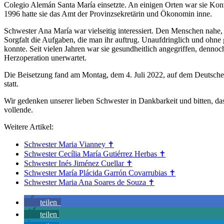
Colegio Alemán Santa María einsetzte. An einigen Orten war sie Konv
1996 hatte sie das Amt der Provinzsekretärin und Ökonomin inne.
Schwester Ana María war vielseitig interessiert. Den Menschen nahe, e
Sorgfalt die Aufgaben, die man ihr auftrug. Unaufdringlich und ohne 
konnte. Seit vielen Jahren war sie gesundheitlich angegriffen, denno
Herzoperation unerwartet.
Die Beisetzung fand am Montag, dem 4. Juli 2022, auf dem Deutsch
statt.
Wir gedenken unserer lieben Schwester in Dankbarkeit und bitten, dass
vollende.
Weitere Artikel:
Schwester Maria Vianney ✝
Schwester Cecília María Gutiérrez Herbas ✝︎
Schwester Inés Jiménez Cuellar ✝︎
Schwester María Plácida Garrón Covarrubias ✝︎
Schwester Maria Ana Soares de Souza ✝︎
teilen
teilen