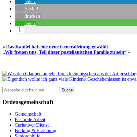
teilen
E-Mail
drucken
teilen
«
Das Kapitel hat eine neue Generalleitung gewählt
„Wir freuen uns, Teil dieser postelianischen Familie zu sein“
»
Seitenspalte
Webseite
durchsuchen
Ordensgemeinschaft
Gemeinschaft
Pastorale Arbeit
Caritativer Dienst
Bildung & Erziehung
Seniorenhilfe