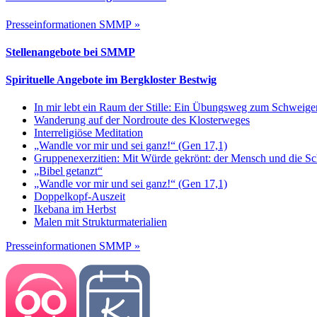
Presseinformationen SMMP »
Stellenangebote bei SMMP
Spirituelle Angebote im Bergkloster Bestwig
In mir lebt ein Raum der Stille: Ein Übungsweg zum Schweig
Wanderung auf der Nordroute des Klosterweges
Interreligiöse Meditation
„Wandle vor mir und sei ganz!“ (Gen 17,1)
Gruppenexerzitien: Mit Würde gekrönt: der Mensch und die S
„Bibel getanzt“
„Wandle vor mir und sei ganz!“ (Gen 17,1)
Doppelkopf-Auszeit
Ikebana im Herbst
Malen mit Strukturmaterialien
Presseinformationen SMMP »