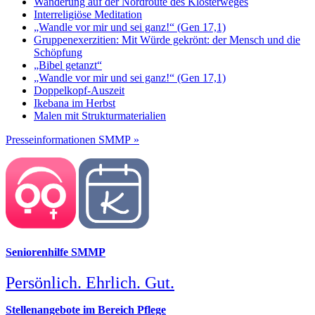
Wanderung auf der Nordroute des Klosterweges
Interreligiöse Meditation
„Wandle vor mir und sei ganz!“ (Gen 17,1)
Gruppenexerzitien: Mit Würde gekrönt: der Mensch und die
Schöpfung
„Bibel getanzt“
„Wandle vor mir und sei ganz!“ (Gen 17,1)
Doppelkopf-Auszeit
Ikebana im Herbst
Malen mit Strukturmaterialien
Presseinformationen SMMP »
Seniorenhilfe SMMP
Persönlich. Ehrlich. Gut.
Stellenangebote im Bereich Pflege