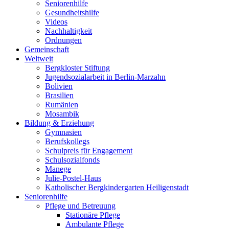
Seniorenhilfe
Gesundheitshilfe
Videos
Nachhaltigkeit
Ordnungen
Gemeinschaft
Weltweit
Bergkloster Stiftung
Jugendsozialarbeit in Berlin-Marzahn
Bolivien
Brasilien
Rumänien
Mosambik
Bildung & Erziehung
Gymnasien
Berufskollegs
Schulpreis für Engagement
Schulsozialfonds
Manege
Julie-Postel-Haus
Katholischer Bergkindergarten Heiligenstadt
Seniorenhilfe
Pflege und Betreuung
Stationäre Pflege
Ambulante Pflege