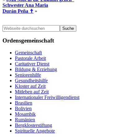
Schwester Ana Maria
Durán Peña ✝
»
Seitenspalte
Webseite
durchsuchen
Ordensgemeinschaft
Gemeinschaft
Pastorale Arbeit
Caritativer Dienst
Bildung & Erziehung
Seniorenhilfe
Gesundheitshilfe
Kloster auf Zeit
Mitleben auf Zeit
Internationaler Freiwilligendienst
Brasilien
Bolivien
Mosambik
Rumänien
Bergklosterstiftung
Spirituelle Angebote