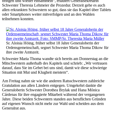
bringen und wieder einsammeln“, erläutert Generalsekretärin
Schwester Theresia Lehmeier die Prozedur. Derzeit gehe es auch
allen erkrankten Schwestern so gut, dass sie das Kapitel über Tablets
oder Smartphones weiter mitverfolgen und an den Wahlen
teilnehmen konnten.
Sr. Aloisia Höing, früher selbst 18 Jahre Generaloberin der
Ordensgemeinschaft, segnet Schwester Maria Thoma Dikow für
ihre zweite Amtszeit.
Schwester Maria Thoma wandte sich bereits am Donnerstag an die
Mitschwestern außerhalb des Kapitels und schrieb: „Wir vertrauen
darauf, dass Sie im Gebet bei uns sind, damit wir diese schwierige
Situation mit Mut und Klugheit meistern“.
Am Freitag nahm sie wie die anderen Ratsschwestern zahlreiche
Gratulation aus allen Ländern entgegen. Umgekehrt dankte die
Generaloberin Schwester Dorothea Brylak und Hana Mónica
Cárdenas für ihre engagierte Mitarbeit während der vergangenen
Jahre. Diese beiden Schwestern standen aus beruflichen Gründen
auf eigenen Wunsch nicht mehr zur Wahl und scheiden aus dem
Generalrat aus.