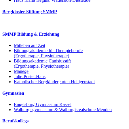
Haus Maria Regina, Wadersloh-Diestedde
Bergkloster Stiftung SMMP
SMMP Bildung & Erziehung
Mitleben auf Zeit
Bildungsakademie für Therapieberufe
(Ergotherapie, Physiotherapie)
Bildungsakademie Canisiusstift
(Ergotherapie, Physiotherapie)
Manege
Julie-Postel-Haus
Katholischer Bergkindergarten Heiligenstadt
Gymnasien
Engelsburg-Gymnasium Kassel
Walburgisgymnasium & Walburgisrealschule Menden
Berufskollegs