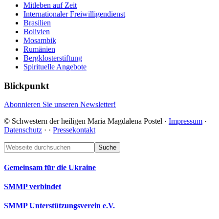
Mitleben auf Zeit
Internationaler Freiwilligendienst
Brasilien
Bolivien
Mosambik
Rumänien
Bergklosterstiftung
Spirituelle Angebote
Blickpunkt
Abonnieren Sie unseren Newsletter!
© Schwestern der heiligen Maria Magdalena Postel ·
Impressum
·
Datenschutz
·
·
Pressekontakt
Footer
Webseite
durchsuchen
Gemeinsam für die Ukraine
SMMP verbindet
SMMP Unterstützungsverein e.V.