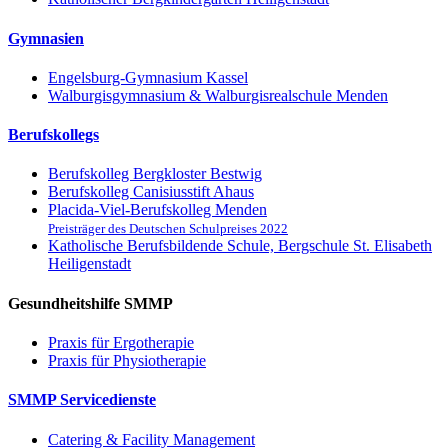
Gymnasien
Engelsburg-Gymnasium Kassel
Walburgisgymnasium & Walburgisrealschule Menden
Berufskollegs
Berufskolleg Bergkloster Bestwig
Berufskolleg Canisiusstift Ahaus
Placida-Viel-Berufskolleg Menden
Preisträger des Deutschen Schulpreises 2022
Katholische Berufsbildende Schule, Bergschule St. Elisabeth
Heiligenstadt
Gesundheitshilfe SMMP
Praxis für Ergo­therapie
Praxis für Physio­therapie
SMMP Servicedienste
Catering & Facility Management