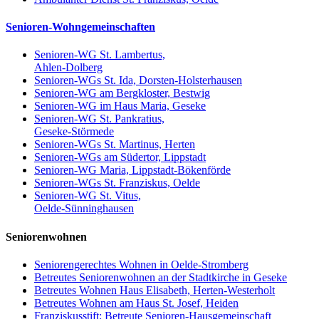
Senioren-Wohngemeinschaften
Senioren-WG St. Lambertus,
Ahlen-Dolberg
Senioren-WGs St. Ida, Dorsten-Holsterhausen
Senioren-WG am Bergkloster, Bestwig
Senioren-WG im Haus Maria, Geseke
Senioren-WG St. Pankratius,
Geseke-Störmede
Senioren-WGs St. Martinus, Herten
Senioren-WGs am Südertor, Lippstadt
Senioren-WG Maria, Lippstadt-Bökenförde
Senioren-WGs St. Franziskus, Oelde
Senioren-WG St. Vitus,
Oelde-Sünninghausen
Seniorenwohnen
Seniorengerechtes Wohnen in Oelde-Stromberg
Betreutes Seniorenwohnen an der Stadtkirche in Geseke
Betreutes Wohnen Haus Elisabeth, Herten-Westerholt
Betreutes Wohnen am Haus St. Josef, Heiden
Franziskusstift: Betreute Senioren-Hausgemeinschaft