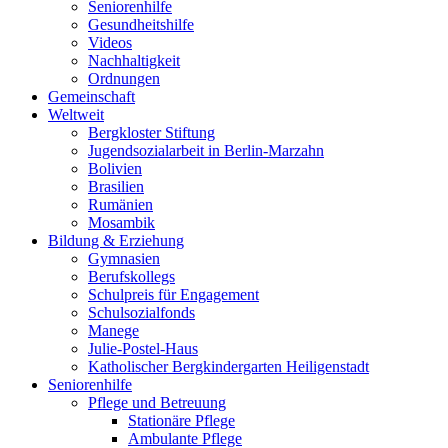
Seniorenhilfe
Gesundheitshilfe
Videos
Nachhaltigkeit
Ordnungen
Gemeinschaft
Weltweit
Bergkloster Stiftung
Jugendsozialarbeit in Berlin-Marzahn
Bolivien
Brasilien
Rumänien
Mosambik
Bildung & Erziehung
Gymnasien
Berufskollegs
Schulpreis für Engagement
Schulsozialfonds
Manege
Julie-Postel-Haus
Katholischer Bergkindergarten Heiligenstadt
Seniorenhilfe
Pflege und Betreuung
Stationäre Pflege
Ambulante Pflege