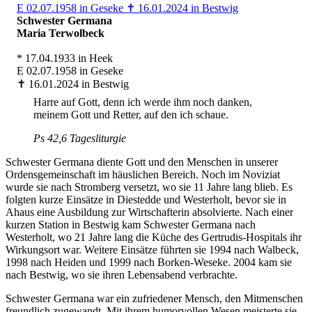
Schwester Germana
Maria Terwolbeck
* 17.04.1933 in Heek
E 02.07.1958 in Geseke
✝︎ 16.01.2024 in Bestwig
Harre auf Gott, denn ich werde ihm noch danken,
meinem Gott und Retter, auf den ich schaue.
Ps 42,6 Tagesliturgie
Schwester Germana diente Gott und den Menschen in unserer
Ordensgemeinschaft im häuslichen Bereich. Noch im Noviziat
wurde sie nach Stromberg versetzt, wo sie 11 Jahre lang blieb. Es
folgten kurze Einsätze in Diestedde und Westerholt, bevor sie in
Ahaus eine Ausbildung zur Wirtschafterin absolvierte. Nach einer
kurzen Station in Bestwig kam Schwester Germana nach
Westerholt, wo 21 Jahre lang die Küche des Gertrudis-Hospitals ihr
Wirkungsort war. Weitere Einsätze führten sie 1994 nach Walbeck,
1998 nach Heiden und 1999 nach Borken-Weseke. 2004 kam sie
nach Bestwig, wo sie ihren Lebensabend verbrachte.
Schwester Germana war ein zufriedener Mensch, den Mitmenschen
freundlich zugewandt. Mit ihrem humorvollen Wesen meisterte sie