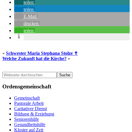
teilen
teilen
E-Mail
drucken
teilen
«
Schwester Maria Stephana Stolze ✝
Welche Zukunft hat die Kirche?
»
Seitenspalte
Webseite
durchsuchen
Ordensgemeinschaft
Gemeinschaft
Pastorale Arbeit
Caritativer Dienst
Bildung & Erziehung
Seniorenhilfe
Gesundheitshilfe
Kloster auf Zeit